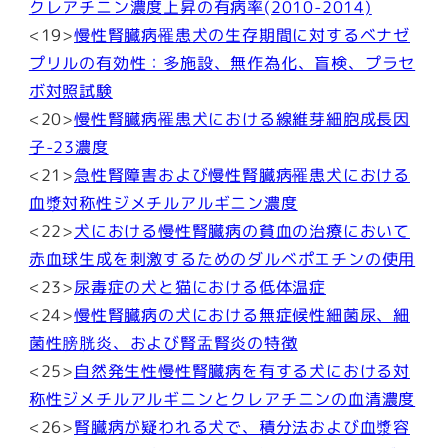
クレアチニン濃度上昇の有病率(2010-2014)
<19>
慢性腎臓病罹患犬の生存期間に対するベナゼ
プリルの有効性：多施設、無作為化、盲検、プラセ
ボ対照試験
<20>
慢性腎臓病罹患犬における線維芽細胞成長因
子-23濃度
<21>
急性腎障害および慢性腎臓病罹患犬における
血漿対称性ジメチルアルギニン濃度
<22>
犬における慢性腎臓病の貧血の治療において
赤血球生成を刺激するためのダルベポエチンの使用
<23>
尿毒症の犬と猫における低体温症
<24>
慢性腎臓病の犬における無症候性細菌尿、細
菌性膀胱炎、および腎盂腎炎の特徴
<25>
自然発生性慢性腎臓病を有する犬における対
称性ジメチルアルギニンとクレアチニンの血清濃度
<26>
腎臓病が疑われる犬で、積分法および血漿容