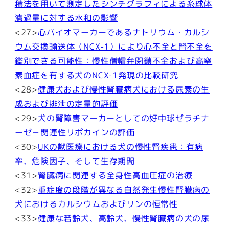
積法を用いて測定したシンチグラフィによる糸球体
濾過量に対する水和の影響
<27>
心バイオマーカーであるナトリウム・カルシ
ウム交換輸送体（NCX-1）により心不全と腎不全を
鑑別できる可能性：慢性僧帽弁閉鎖不全および高窒
素血症を有する犬のNCX-1発現の比較研究
<28>
健康犬および慢性腎臓病犬における尿素の生
成および排泄の定量的評価
<29>
犬の腎障害マーカーとしての好中球ゼラチナ
ーゼ－関連性リポカインの評価
<30>
UKの獣医療における犬の慢性腎疾患：有病
率、危険因子、そして生存期間
<31>
腎臓病に関連する全身性高血圧症の治療
<32>
重症度の段階が異なる自然発生慢性腎臓病の
犬におけるカルシウムおよびリンの恒常性
<33>
健康な若齢犬、高齢犬、慢性腎臓病の犬の尿