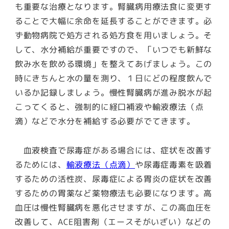
も重要な治療となります。
腎臓病用療法食に変更す
ることで大幅に余命を延長することができます
。必
ず動物病院で処方される処方食を用いましょう。そ
して、水分補給が重要ですので、「いつでも新鮮な
飲み水を飲める環境」を整えてあげましょう。この
時にきちんと水の量を測り、１日にどの程度飲んで
いるか記録しましょう。慢性腎臓病が進み脱水が起
こってくると、強制的に経口補液や輸液療法（点
滴）などで水分を補給する必要がでてきます。
血液検査で尿毒症がある場合には、症状を改善す
るためには、
輸液療法（点滴）
や尿毒症毒素を吸着
するための活性炭、尿毒症による胃炎の症状を改善
するための胃薬など薬物療法も必要になります。高
血圧は慢性腎臓病を悪化させますが、この高血圧を
改善して、ACE阻害剤（エースそがいざい）などの