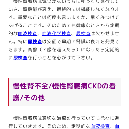
慢性腎臓病は気づかないうちにゆっくり進行して
いき、腎機能が衰え、最終的には機能しなくなりま
す。重要なことは何度も言いますが、早くみつけて
あげることです。そのためにも健康なときから定期
的な
血液検査
、
血液化学検査
、
尿検査
は欠かせませ
ん。
特に
尿検査
は安価で早期に腎臓の衰えを発見で
きます
。高齢（７歳を超えたら）になったら定期的
に
尿検査
を行うことを心がけて下さい。
慢性腎不全/慢性腎臓病CKDの看
護/その他
慢性腎臓病は適切な治療を行っていても徐々に進
行していきます。そのため、定期的な
血液検査
、
血