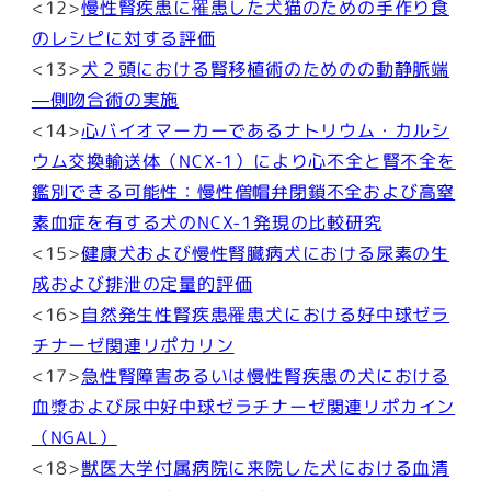
<12>
慢性腎疾患に罹患した犬猫のための手作り食
のレシピに対する評価
<13>
犬２頭における腎移植術のためのの動静脈端
—側吻合術の実施
<14>
心バイオマーカーであるナトリウム・カルシ
ウム交換輸送体（NCX-1）により心不全と腎不全を
鑑別できる可能性：慢性僧帽弁閉鎖不全および高窒
素血症を有する犬のNCX-1発現の比較研究
<15>
健康犬および慢性腎臓病犬における尿素の生
成および排泄の定量的評価
<16>
自然発生性腎疾患罹患犬における好中球ゼラ
チナーゼ関連リポカリン
<17>
急性腎障害あるいは慢性腎疾患の犬における
血漿および尿中好中球ゼラチナーゼ関連リポカイン
（NGAL）
<18>
獣医大学付属病院に来院した犬における血清