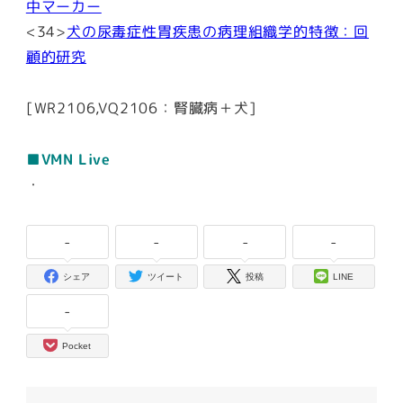
中マーカー
<34>
犬の尿毒症性胃疾患の病理組織学的特徴：回
顧的研究
[WR2106,VQ2106：腎臓病＋犬]
■VMN Live
・
-
-
-
-
シェア
ツイート
投稿
LINE
-
Pocket