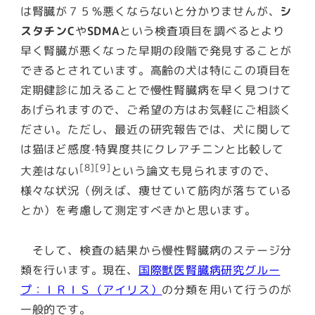
は腎臓が７５％悪くならないと分かりませんが、
シ
スタチンC
や
SDMA
という検査項目を調べるとより
早く腎臓が悪くなった早期の段階で発見することが
できるとされています。高齢の犬は特にこの項目を
定期健診に加えることで慢性腎臓病を早く見つけて
あげられますので、ご希望の方はお気軽にご相談く
ださい。ただし、最近の研究報告では、犬に関して
は猫ほど
感度·特異度共にクレアチニンと比較して
[8][9]
大差はない
という論文も見られますので、
様々な状況（例えば、痩せていて筋肉が落ちている
とか）を考慮して測定すべきかと思います。
そして、検査の結果から慢性腎臓病のステージ分
類を行います。現在、
国際獣医腎臓病研究グルー
プ：ＩＲＩＳ（アイリス）
の分類を用いて行うのが
一般的です。