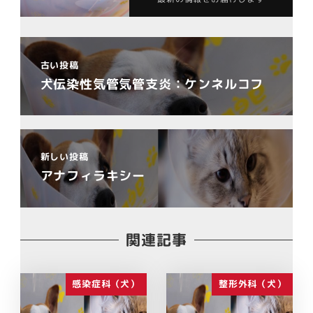
古い投稿
犬伝染性気管気管支炎：ケンネルコフ
新しい投稿
アナフィラキシー
関連記事
感染症科（犬）
整形外科（犬）