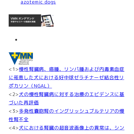
azotemic dogs
<1>
慢性腎臓病、癌腫、リンパ腫および内毒素血症
に罹患した犬における好中球ゼラチナーゼ結合性リ
ポカリン（NGAL）
<2>
犬の慢性腎臓病に対する治療のエビデンスに基
づいた再評価
<3>
多発性嚢胞腎のイングリッシュブルテリアの慢
性腎不全
<4>
犬における腎臓の超音波画像上の異常は、シン