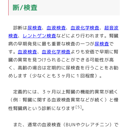
断/検査
診断は
尿検査
、
血液検査
、
血液化学検査
、
超音波
検査
、
レントゲン検査
などにより行われます。腎臓
病の早期発見に最も重要な検査の一つが
尿検査
で
す。
血液検査
、
血液化学検査
よりも安価で早期に腎
臓の異常を見つけられることができる可能性が高
く、高齢の場合は定期的に尿検査を行うことをお勧
めします（少なくとも３ヶ月に１回程度）。
定義的には、３ヶ月以上腎臓の機能的異常が続く
（例：腎臓に関する血液検査異常などが続く）と慢
[5]
性腎臓病という診断になります
。
また、通常の血液検査（BUNやクレアチニン）で