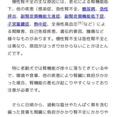
慢性腎不全の主な原因には、老化による腎機能低
下、他の疾患（感染症、急性腎不全、
糖尿病
、
急性
膵炎
、
副腎皮質機能亢進症
、
副腎皮質機能低下症
、
[6]
子宮蓄膿症
、
熱中症
、全身性高血圧
など）によ
る腎障害、自己免疫疾患、遺伝的要因、腫瘍など
様々なものがあります。慢性腎不全は急性腎不全と
は異なり、
原因がはっきり分からないことがほとん
ど
です。
特に老齢犬では腎機能が徐々に落ちてきている中
で、環境や食事、他の疾患により腎臓に負担がかか
った場合、腎機能の悪化が起こりやすくなっており
注意が必要です。
さらに日頃から、過剰な塩分やたんぱく質を含む
偏った食事も腎臓に負担がかかり腎不全にかかりや