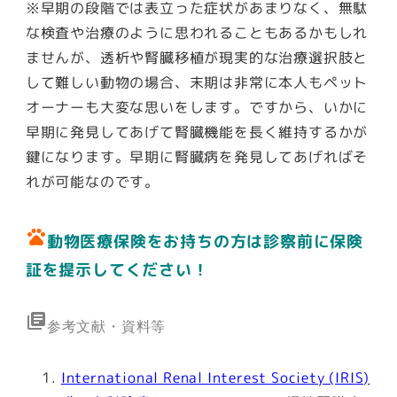
※早期の段階では表立った症状があまりなく、無駄
な検査や治療のように思われることもあるかもしれ
ませんが、透析や腎臓移植が現実的な治療選択肢と
して難しい動物の場合、末期は非常に本人もペット
オーナーも大変な思いをします。ですから、いかに
早期に発見してあげて腎臓機能を長く維持するかが
鍵になります。早期に腎臓病を発見してあげればそ
れが可能なのです。
pets
動物医療保険をお持ちの方は診察前に保険
証を提示してください！
library_books
参考文献・資料等
International Renal Interest Society (IRIS)