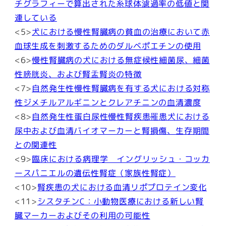
チグラフィーで算出された糸球体濾過率の低値と関
連している
<5>
犬における慢性腎臓病の貧血の治療において赤
血球生成を刺激するためのダルベポエチンの使用
<6>
慢性腎臓病の犬における無症候性細菌尿、細菌
性膀胱炎、および腎盂腎炎の特徴
<7>
自然発生性慢性腎臓病を有する犬における対称
性ジメチルアルギニンとクレアチニンの血清濃度
<8>
自然発生性蛋白尿性慢性腎疾患罹患犬における
尿中および血清バイオマーカーと腎損傷、生存期間
との関連性
<9>
臨床における病理学 イングリッシュ・コッカ
ースパニエルの遺伝性腎症（家族性腎症）
<10>
腎疾患の犬における血清リポプロテイン変化
<11>
シスタチンC：小動物医療における新しい腎
臓マーカーおよびその利用の可能性