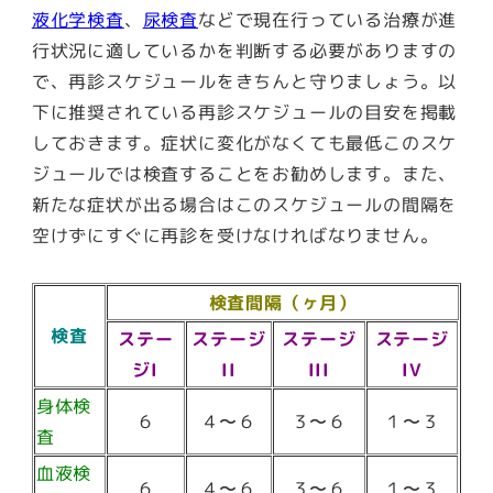
液化学検査
、
尿検査
などで現在行っている治療が進
行状況に適しているかを判断する必要がありますの
で、再診スケジュールをきちんと守りましょう。以
下に推奨されている再診スケジュールの目安を掲載
しておきます。症状に変化がなくても最低このスケ
ジュールでは検査することをお勧めします。また、
新たな症状が出る場合はこのスケジュールの間隔を
空けずにすぐに再診を受けなければなりません。
検査間隔（ヶ月）
検査
ステー
ステージ
ステージ
ステージ
ジI
II
III
IV
身体検
６
４〜６
３〜６
１〜３
査
血液検
６
４〜６
３〜６
１〜３