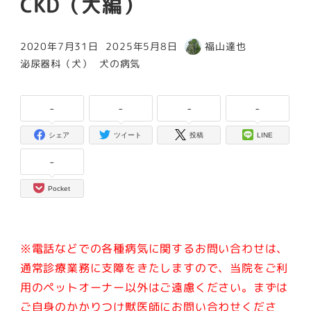
CKD（犬編）
2020年7月31日
2025年5月8日
福山達也
投稿日
更新日
著
カテゴリー
カテゴリー
泌尿器科（犬）
犬の病気
者
-
-
-
-
シェア
ツイート
投稿
LINE
-
Pocket
※電話などでの各種病気に関するお問い合わせは、
通常診療業務に支障をきたしますので、当院をご利
用のペットオーナー以外はご遠慮ください。
まずは
ご自身のかかりつけ獣医師にお問い合わせくださ