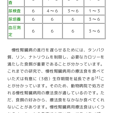
査
尿検査
６
４〜６
３〜６
１〜３
尿培養
６
６
６
３〜６
血圧測
６
６
６
３〜６
定
慢性腎臓病の進行を遅らせるためには、タンパク
質、リン、ナトリウムを制限し、必要なカロリーを
満たした食餌が重要であることが分かっています。
これまでの研究で、
慢性腎臓病用の療法食を食べて
[4]
いた犬は有意に（3倍）生存期間を延長できる
こ
と
が分かっています。そのため、動物病院で処方さ
れる慢性腎臓病用の療法食が適しているのです。た
だ、食餌の好みから、療法食をなかなか食べてくれ
ないことがあります。慢性腎臓病用療法食はいくつ