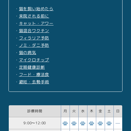
・
猫を飼い始めたら
・
来院される前に
・
キャット・アワー
・
猫混合ワクチン
・
フィラリア予防
・
ノミ・ダニ予防
・
猫の病気
・
マイクロチップ
・
定期健康診断
・
フード・療法食
・
避妊・去勢手術
診療時間
月
火
水
木
金
土
日
9:00
〜
12:00