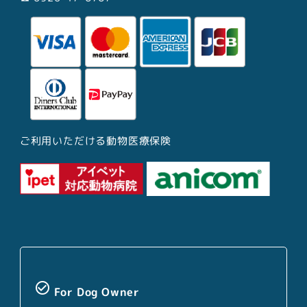
ご利用いただける動物医療保険
check_circle_outline
For Dog Owner