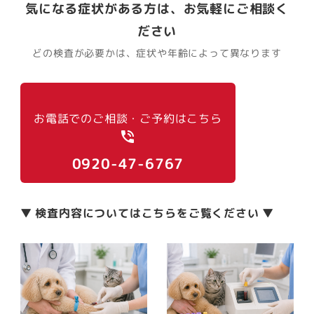
気になる症状がある方は、お気軽にご相談く
ださい
どの検査が必要かは、症状や年齢によって異なります
お電話でのご相談・ご予約はこちら
phone_in_talk
0920-47-6767
▼ 検査内容についてはこちらをご覧ください ▼