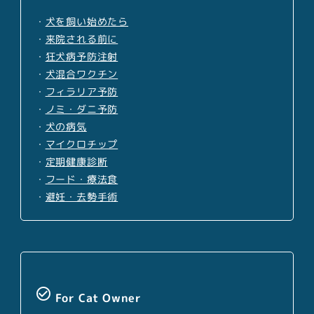
・
犬を飼い始めたら
・
来院される前に
・
狂犬病予防注射
・
犬混合ワクチン
・
フィラリア予防
・
ノミ・ダニ予防
・
犬の病気
・
マイクロチップ
・
定期健康診断
・
フード・療法食
・
避妊・去勢手術
check_circle_outline
For Cat Owner