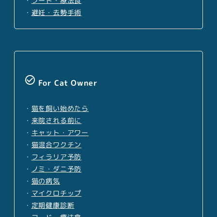
・
フード・療法食
・
避妊・去勢手術
check_circle_outline
For Cat Owner
・
猫を飼い始めたら
・
来院される前に
・
キャット・アワー
・
猫混合ワクチン
・
フィラリア予防
・
ノミ・ダニ予防
・
猫の病気
・
マイクロチップ
・
定期健康診断