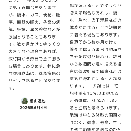
ます。 単に太ったよう
織が増えることでゆっくり
に見える場合もあります
増える場合もあれば、腹
が、腹水、ガス、便秘、腫
水、胸水、皮下浮腫などの
瘍、臓器の腫大、子宮の病
体液がたまることで短期間
気、妊娠、尿の貯留などが
に増える場合もあります。
原因となることもありま
数週間から数か月かけて
す。数か月かけてゆっくり
徐々に増える場合は肥満や
大きくなる場合もあれば、
内分泌疾患が疑われ、数日
数時間から数日で急に膨ら
から数週間で急に増える場
む場合もあります。特に急
合は体液貯留や腫瘍などの
な腹部膨満は、緊急疾患の
病気が隠れていることがあ
サインであることがありま
ります。 犬猫では、理
す。
想体重を10％以上超える
と過体重、30％以上超え
福山達也
ると肥満と考えられます。
2026年6月4日
肥満は単なる体型の問題で
はなく、健康、寿命、生活
の質に影響する病気のひと