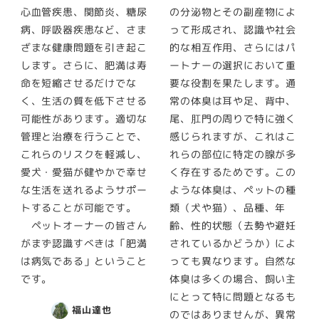
心血管疾患、関節炎、糖尿
の分泌物とその副産物によ
病、呼吸器疾患など、さま
って形成され、認識や社会
ざまな健康問題を引き起こ
的な相互作用、さらにはパ
します。さらに、肥満は寿
ートナーの選択において重
命を短縮させるだけでな
要な役割を果たします。通
く、生活の質を低下させる
常の体臭は耳や足、背中、
可能性があります。適切な
尾、肛門の周りで特に強く
管理と治療を行うことで、
感じられますが、これはこ
これらのリスクを軽減し、
れらの部位に特定の腺が多
愛犬・愛猫が健やかで幸せ
く存在するためです。この
な生活を送れるようサポー
ような体臭は、ペットの種
トすることが可能です。
類（犬や猫）、品種、年
ペットオーナーの皆さん
齢、性的状態（去勢や避妊
がまず認識すべきは「肥満
されているかどうか）によ
は病気である」ということ
っても異なります。自然な
です。
体臭は多くの場合、飼い主
にとって特に問題となるも
福山達也
のではありませんが、異常