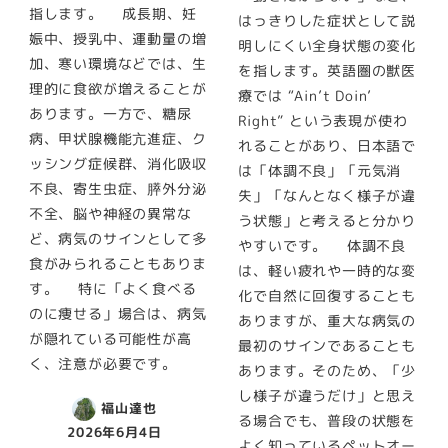
指します。 成長期、妊
はっきりした症状として説
娠中、授乳中、運動量の増
明しにくい全身状態の変化
加、寒い環境などでは、生
を指します。英語圏の獣医
理的に食欲が増えることが
療では “Ain’t Doin’
あります。一方で、糖尿
Right” という表現が使わ
病、甲状腺機能亢進症、ク
れることがあり、日本語で
ッシング症候群、消化吸収
は「体調不良」「元気消
不良、寄生虫症、膵外分泌
失」「なんとなく様子が違
不全、脳や神経の異常な
う状態」と考えると分かり
ど、病気のサインとして多
やすいです。 体調不良
食がみられることもありま
は、軽い疲れや一時的な変
す。 特に「よく食べる
化で自然に回復することも
のに痩せる」場合は、病気
ありますが、重大な病気の
が隠れている可能性が高
最初のサインであることも
く、注意が必要です。
あります。そのため、「少
し様子が違うだけ」と思え
福山達也
る場合でも、普段の状態を
2026年6月4日
よく知っているペットオー