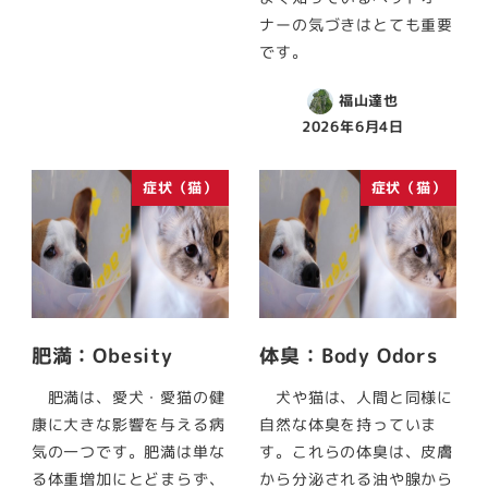
ナーの気づきはとても重要
です。
福山達也
2026年6月4日
症状（猫）
症状（猫）
肥満：Obesity
体臭：Body Odors
肥満は、愛犬・愛猫の健
犬や猫は、人間と同様に
康に大きな影響を与える病
自然な体臭を持っていま
気の一つです。肥満は単な
す。これらの体臭は、皮膚
る体重増加にとどまらず、
から分泌される油や腺から