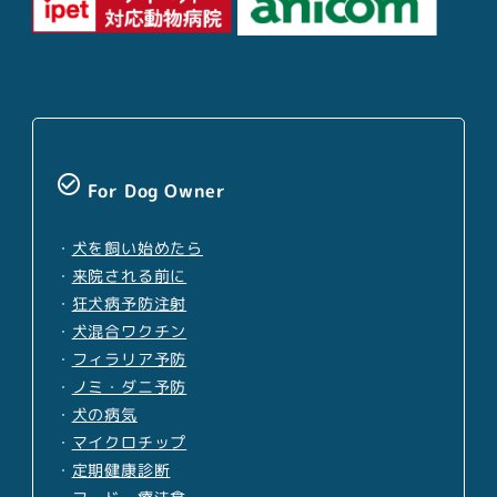
check_circle_outline
For Dog Owner
・
犬を飼い始めたら
・
来院される前に
・
狂犬病予防注射
・
犬混合ワクチン
・
フィラリア予防
・
ノミ・ダニ予防
・
犬の病気
・
マイクロチップ
・
定期健康診断