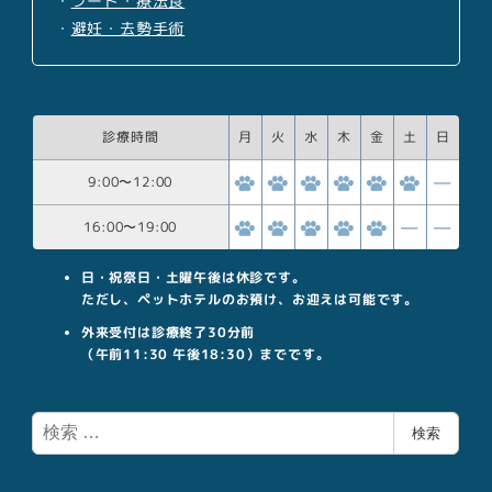
・
フード・療法食
・
避妊・去勢手術
診療時間
月
火
水
木
金
土
日
9:00
〜
12:00
16:00
〜
19:00
日・祝祭日・土曜午後は休診です。
ただし、ペットホテルのお預け、お迎えは可能です。
外来受付は診療終了30分前
（午前11:30 午後18:30）までです。
検
検索
索