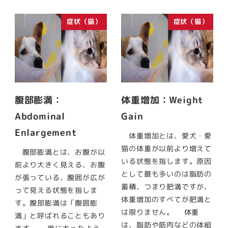
症状（猫）
症状（猫）
腹部膨満：
体重増加：Weight
Abdominal
Gain
Enlargement
体重増加とは、愛犬・愛
猫の体重が以前より増えて
腹部膨満とは、お腹が以
いる状態を指します。原因
前より大きく見える、お腹
として最も多いのは脂肪の
が張っている、腹囲が広が
蓄積、つまり肥満ですが、
って見える状態を指しま
体重増加のすべてが肥満と
す。腹部膨満は「腹囲膨
は限りません。 体重
満」と呼ばれることもあり
は、脂肪や筋肉などの体組