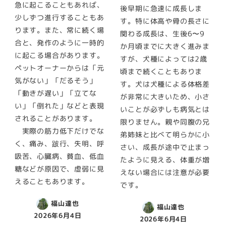
急に起こることもあれば、
後早期に急速に成長しま
少しずつ進行することもあ
す。特に体高や骨の長さに
ります。また、常に続く場
関わる成長は、生後6〜9
合と、発作のように一時的
か月頃までに大きく進みま
に起こる場合があります。
すが、犬種によっては2歳
ペットオーナーからは「元
頃まで続くこともありま
気がない」「だるそう」
す。犬は犬種による体格差
「動きが遅い」「立てな
が非常に大きいため、小さ
い」「倒れた」などと表現
いことが必ずしも病気とは
されることがあります。
限りません。親や同腹の兄
実際の筋力低下だけでな
弟姉妹と比べて明らかに小
く、痛み、跛行、失明、呼
さい、成長が途中で止まっ
吸苦、心臓病、貧血、低血
たように見える、体重が増
糖などが原因で、虚弱に見
えない場合には注意が必要
えることもあります。
です。
福山達也
福山達也
2026年6月4日
2026年6月4日