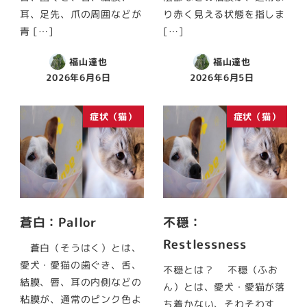
耳、足先、爪の周囲などが
り赤く見える状態を指しま
青 […]
[…]
福山達也
福山達也
2026年6月6日
2026年6月5日
症状（猫）
症状（猫）
蒼白：Pallor
不穏：
Restlessness
蒼白（そうはく）とは、
愛犬・愛猫の歯ぐき、舌、
不穏とは？ 不穏（ふお
結膜、唇、耳の内側などの
ん）とは、愛犬・愛猫が落
粘膜が、通常のピンク色よ
ち着かない、そわそわす