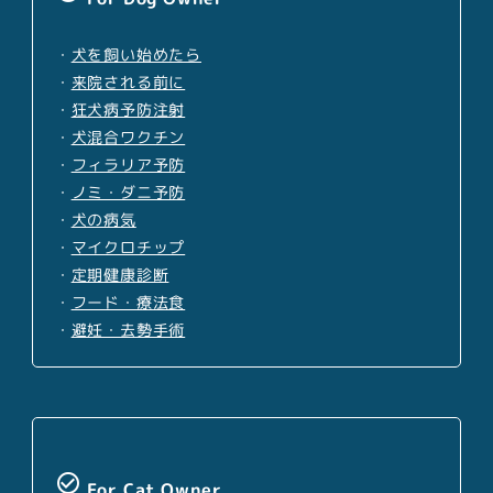
・
犬を飼い始めたら
・
来院される前に
・
狂犬病予防注射
・
犬混合ワクチン
・
フィラリア予防
・
ノミ・ダニ予防
・
犬の病気
・
マイクロチップ
・
定期健康診断
・
フード・療法食
・
避妊・去勢手術
check_circle_outline
For Cat Owner