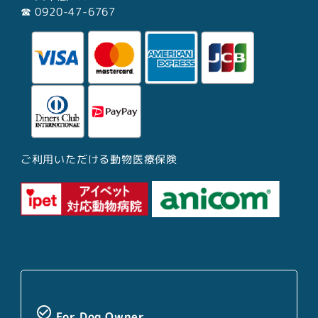
☎︎ 0920-47-6767
ご利用いただける動物医療保険
check_circle_outline
For Dog Owner