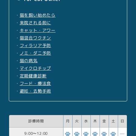
・
猫を飼い始めたら
・
来院される前に
・
キャット・アワー
・
猫混合ワクチン
・
フィラリア予防
・
ノミ・ダニ予防
・
猫の病気
・
マイクロチップ
・
定期健康診断
・
フード・療法食
・
避妊・去勢手術
診療時間
月
火
水
木
金
土
日
9:00
〜
12:00