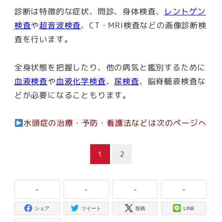
診断は特徴的な症状、問診、身体検査、
レントゲン
検査
や
超音波検査
、CT・MRI検査などの画像診断検
査を行います。
全身状態を把握したり、他の病気と鑑別するために
血液検査
や
血液化学検査
、
尿検査
、脳脊髄液検査な
どが必要になることもります。
水頭症の治療・予防・看護法などは次のページへ
1
2
-
-
-
-
シェア
ツイート
投稿
LINE