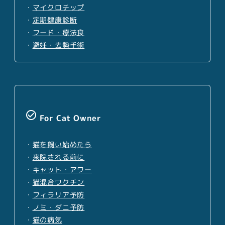
・
マイクロチップ
・
定期健康診断
・
フード・療法食
・
避妊・去勢手術
check_circle_outline
For Cat Owner
・
猫を飼い始めたら
・
来院される前に
・
キャット・アワー
・
猫混合ワクチン
・
フィラリア予防
・
ノミ・ダニ予防
・
猫の病気