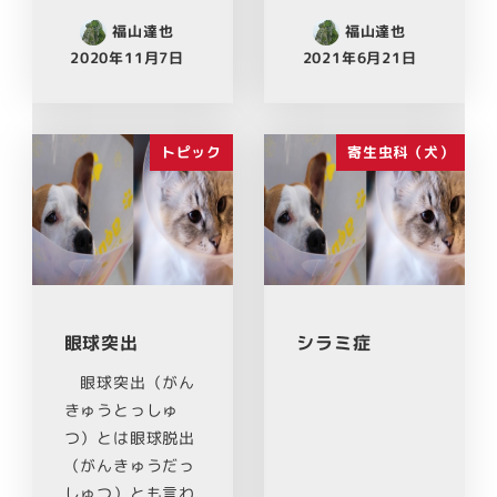
福山達也
福山達也
2020年11月7日
2021年6月21日
トピック
寄生虫科（犬）
眼球突出
シラミ症
眼球突出（がん
きゅうとっしゅ
つ）とは眼球脱出
（がんきゅうだっ
しゅつ）とも言わ