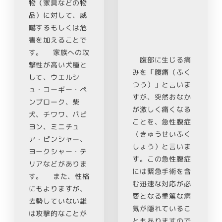
物（家具などの物
品）に対して、威
嚇するもしくは危
害を加えることで
す。 家族への攻
腹部に生じる痛
撃性が高い犬種と
みを「腹痛（ふく
して、ウエルシ
つう）」と言いま
ュ・コーギー・ペ
すが、突然おなか
ンブローク、柴
が激しく痛くなる
犬、チワワ、パピ
ことを、急性腹症
ヨン、ミニチュ
（きゅうせいふく
ア・ピンシャー、
しょう）と言いま
ヨークシャー・テ
す。この急性腹症
リアなどがありま
には緊急手術を含
す。 また、性格
む迅速な対応が必
にもよりますが、
要となる重篤な病
去勢していない雄
気が隠れているこ
は攻撃的なことが
ともありますので