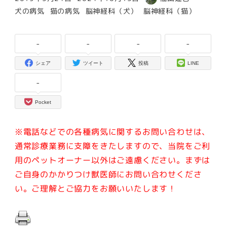
投稿日
更新日
著
カテゴリー
カテゴリー
カテゴリー
カテゴリー
犬の病気
猫の病気
脳神経科（犬）
脳神経科（猫）
者
-
-
-
-
シェア
ツイート
投稿
LINE
-
Pocket
※電話などでの各種病気に関するお問い合わせは、
通常診療業務に支障をきたしますので、当院をご利
用のペットオーナー以外はご遠慮ください。
まずは
ご自身のかかりつけ獣医師にお問い合わせくださ
い。ご理解とご協力をお願いいたします！