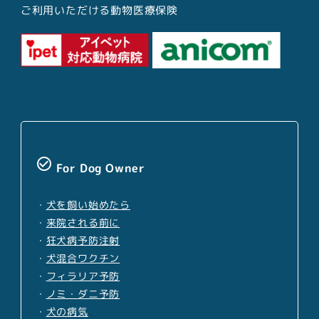
ご利用いただける動物医療保険
check_circle_outline
For Dog Owner
・
犬を飼い始めたら
・
来院される前に
・
狂犬病予防注射
・
犬混合ワクチン
・
フィラリア予防
・
ノミ・ダニ予防
・
犬の病気