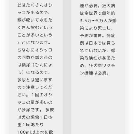
どはたくさんオシ
種が必要。狂犬病
ッコが出るので、
は全世界で毎年約
喉が乾いて水をた
3.5万〜5万人が感
くさん飲むという
染により死亡し、
ことが多いという
予防が重要。発症
ことになります。
例は日本では見ら
ちなみにオシッコ
れていないが、感
の回数が増えるの
染危険性があるた
は頻尿（ひんにょ
め、狂犬病ワクチ
う）になるので、
ン接種は必須。
多尿とは違います
ので注意してくだ
さい。１回のオシ
ッコの量が多いの
が多尿です。 多飲
は犬の場合１日体
重１kgあたり
100ml以上水を飲