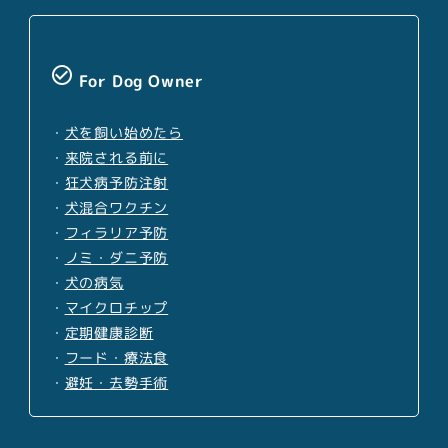
check_circle_outline
For Dog Owner
・
犬を飼い始めたら
・
来院される前に
・
狂犬病予防注射
・
犬混合ワクチン
・
フィラリア予防
・
ノミ・ダニ予防
・
犬の病気
・
マイクロチップ
・
定期健康診断
・
フード・療法食
・
避妊・去勢手術