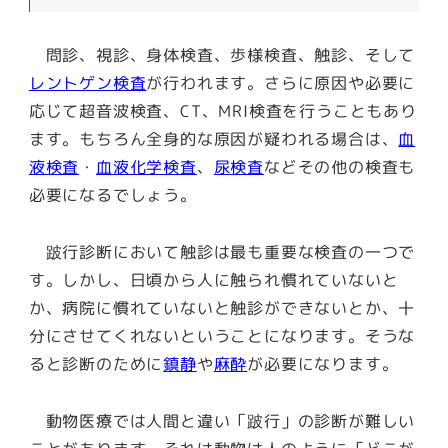
問診、視診、身体検査、歩様検査、触診、そして
レントゲン検査
が行われます。さらに原因や必要に
応じて超音波検査、CT、MRI検査を行うこともあり
ます。もちろん全身的な原因が疑われる場合は、
血
液検査
・
血液化学検査
、
尿検査
などその他の検査も
必要になるでしょう。
跛行診断において触診は最も重要な検査の一つで
す。しかし、日頃から人に触られ慣れていないと
か、病院に慣れていないと触診ができないとか、十
分にさせてくれないということになります。そうな
ると診断のために
鎮静
や
麻酔
が必要になります。
動物医療では人間と違い「跛行」の診断が難しい