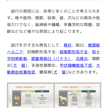
跛行の原因には、非常に多くのことが考えられま
す。骨や筋肉、関節、靱帯、腱、爪などの病気や怪
我だけでなく、脳神経や腫瘍、栄養学的な問題、加
齢などなど様々な原因により起こります。
跛行を示す主な病気として、
骨折
、脱臼、
椎間板
ヘルニア
、肘関節形成不全、
股関節形成不全
、
前十
字靱帯断裂
、
膝蓋骨脱臼（パテラ）
、
汎骨炎
、関節
炎[
犬
・
猫
]、多発性関節炎、
甲状腺機能低下症
、
大
動脈血栓塞栓症
、糖尿病[
犬
・
猫
]などがあります。