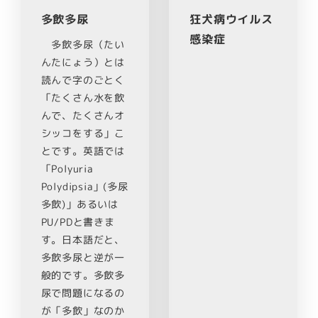
多飲多尿
狂犬病ウイルス
感染症
多飲多尿（たい
んたにょう）とは
読んで字のごとく
「たくさん水を飲
んで、たくさんオ
シッコをする」こ
とです。英語では
「Polyuria
Polydipsia」(多尿
多飲)」あるいは
PU/PDと書きま
す。日本語だと、
多飲多尿と逆が一
般的です。多飲多
尿で問題になるの
が「多飲」なのか