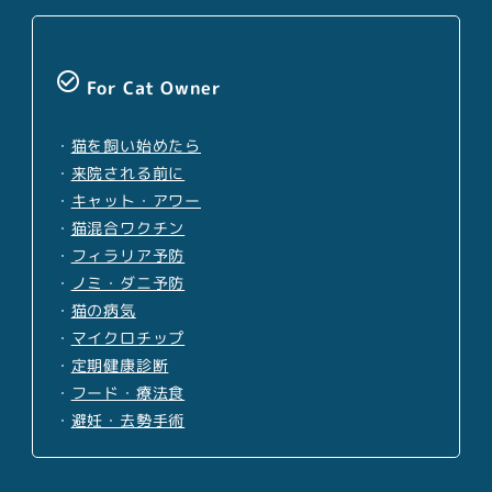
check_circle_outline
For Cat Owner
・
猫を飼い始めたら
・
来院される前に
・
キャット・アワー
・
猫混合ワクチン
・
フィラリア予防
・
ノミ・ダニ予防
・
猫の病気
・
マイクロチップ
・
定期健康診断
・
フード・療法食
・
避妊・去勢手術