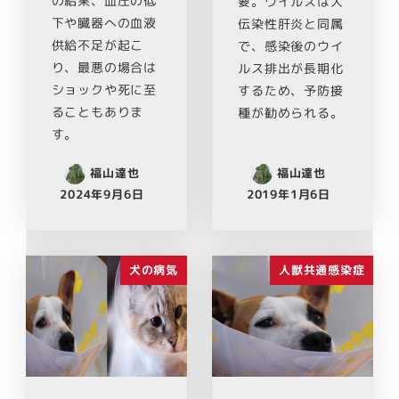
の結果、血圧の低
要。ウイルスは犬
下や臓器への血液
伝染性肝炎と同属
供給不足が起こ
で、感染後のウイ
り、最悪の場合は
ルス排出が長期化
ショックや死に至
するため、予防接
ることもありま
種が勧められる。
す。
福山達也
福山達也
2024年9月6日
2019年1月6日
犬の病気
人獣共通感染症