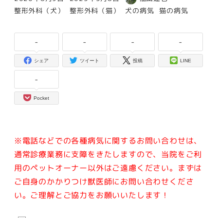
投稿日
更新日
著
カテゴリー
カテゴリー
カテゴリー
カテゴリー
整形外科（犬）
整形外科（猫）
犬の病気
猫の病気
者
-
-
-
-
シェア
ツイート
投稿
LINE
-
Pocket
※電話などでの各種病気に関するお問い合わせは、
通常診療業務に支障をきたしますので、当院をご利
用のペットオーナー以外はご遠慮ください。
まずは
ご自身のかかりつけ獣医師にお問い合わせくださ
い。ご理解とご協力をお願いいたします！