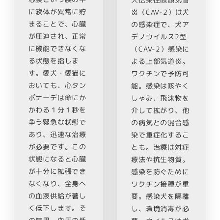
犬伝染性喉頭気管
に液体が異常に貯
炎（CAV-2）は犬
まることで、心臓
の感染症で、犬ア
が圧迫され、正常
デノウイルス2型
に機能できなくな
（CAV-2）感染に
る状態を指しま
よる上部気道炎。
す。愛犬・愛猫に
ワクチンで予防可
おいても、心タン
能。感染は咳やく
ポナーデは命にか
しゃみ、飛沫物を
かわる１分１秒を
介して拡がり、他
争う緊急な状態で
の病気との混合感
あり、迅速な治療
染で重症化するこ
が必要です。この
とも。治療は対症
状態になると心臓
療法や抗生物質。
が十分に拡張でき
感染を防ぐために
なくなり、全身へ
ワクチン接種が重
の血液供給が著し
要。感染犬を隔離
く低下します。そ
し、環境消毒が必