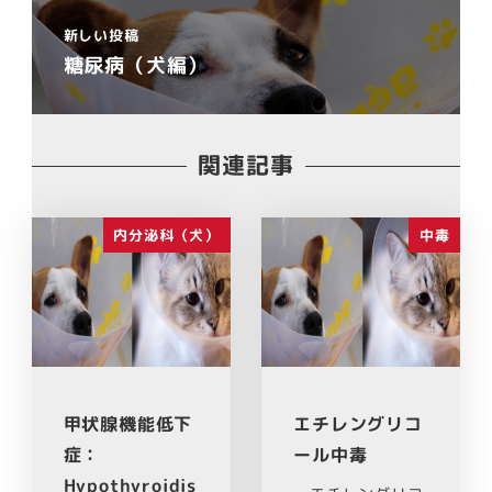
新しい投稿
糖尿病（犬編）
関連記事
内分泌科（犬）
中毒
甲状腺機能低下
エチレングリコ
症：
ール中毒
Hypothyroidis