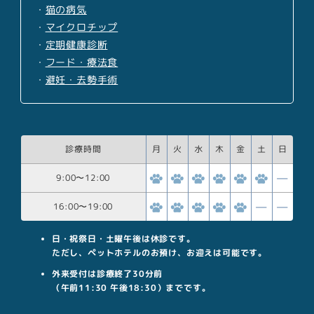
・
猫の病気
・
マイクロチップ
・
定期健康診断
・
フード・療法食
・
避妊・去勢手術
診療時間
月
火
水
木
金
土
日
9:00
〜
12:00
16:00
〜
19:00
日・祝祭日・土曜午後は休診です。
ただし、ペットホテルのお預け、お迎えは可能です。
外来受付は診療終了30分前
（午前11:30 午後18:30）までです。