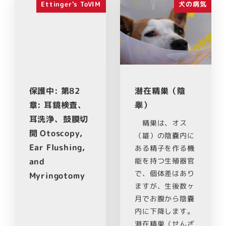
Ettinger's ToVIM
犬の病気
保護中: 第82
潜在精巣（陰
章: 耳鏡検査、
睾）
耳洗浄、鼓膜切
精巣は、オス
開 Otoscopy,
（雄）の陰嚢内に
Ear Flushing,
ある精子を作る機
能を持つ生殖器官
and
で、個体差はあり
Myringotomy
ますが、生後数ヶ
月でお腹から陰嚢
内に下降します。
潜在精巣（せんざ