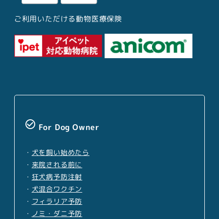
ご利用いただける動物医療保険
check_circle_outline
For Dog Owner
・
犬を飼い始めたら
・
来院される前に
・
狂犬病予防注射
・
犬混合ワクチン
・
フィラリア予防
・
ノミ・ダニ予防