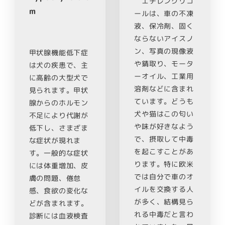
エチレングリコ
m
ールは、車の不凍
液、保冷剤、固く
ならないアイスノ
ン、写真の現像液
甲状腺機能低下症
や錆取り、モータ
は犬の疾患で、主
ーオイル、工業用
に高齢の大型犬で
溶剤などに含まれ
見られます。甲状
ています。どうも
腺からのホルモン
犬や猫はこの匂い
不足により代謝が
や味が好きなよう
低下し、さまざま
で、摂取して中毒
な症状が現れま
を起こすことがあ
す。一般的な症状
ります。特に欧米
には体重増加、皮
では自分で車のオ
膚の問題、倦怠
イルを交換する人
感、食欲の変化な
が多く、結構見ら
どが含まれます。
れる中毒だと言わ
診断には血液検査