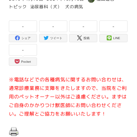
投稿日
更新日
著
カテゴリー
カテゴリー
カテゴリー
トピック
泌尿器科（犬）
犬の病気
者
-
-
-
-
シェア
ツイート
投稿
LINE
-
Pocket
※電話などでの各種病気に関するお問い合わせは、
通常診療業務に支障をきたしますので、当院をご利
用のペットオーナー以外はご遠慮ください。
まずは
ご自身のかかりつけ獣医師にお問い合わせくださ
い。ご理解とご協力をお願いいたします！