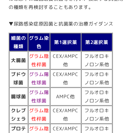
の種類を再検討することもあります。
▼尿路感染症原因菌と抗菌薬の治療ガイダンス
細菌の
グラム染
第1選択薬
第2選択薬
種類
色
グラム陰
CEX/AMPC
フルオロキ
大腸菌
性桿菌
他
ノロン系他
ブドウ
グラム陽
CEX/AMPC
フルオロキ
球菌
性球菌
他
ノロン系他
グラム陽
フルオロキ
腸球菌
AMPC他
性球菌
ノロン系他
クレブ
グラム陰
CEX/AMPC
フルオロキ
シェラ
性桿菌
他
ノロン系他
プロテ
グラム陰
CEX/AMPC
フルオロキ