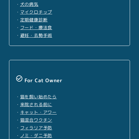
・
犬の病気
・
マイクロチップ
・
定期健康診断
・
フード・療法食
・
避妊・去勢手術
check_circle_outline
For Cat Owner
・
猫を飼い始めたら
・
来院される前に
・
キャット・アワー
・
猫混合ワクチン
・
フィラリア予防
・
ノミ・ダニ予防