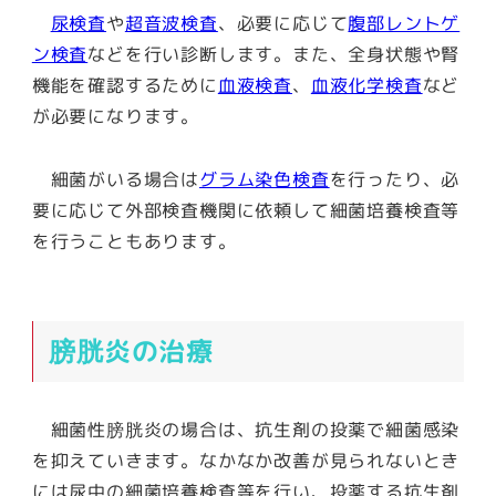
尿検査
や
超音波検査
、必要に応じて
腹部レントゲ
ン検査
などを行い診断します。また、全身状態や腎
機能を確認するために
血液検査
、
血液化学検査
など
が必要になります。
細菌がいる場合は
グラム染色検査
を行ったり、必
要に応じて外部検査機関に依頼して細菌培養検査等
を行うこともあります。
膀胱炎の治療
細菌性膀胱炎の場合は、抗生剤の投薬で細菌感染
を抑えていきます。なかなか改善が見られないとき
には尿中の細菌培養検査等を行い、投薬する抗生剤