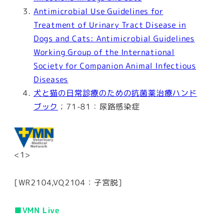
Antimicrobial Use Guidelines for
Treatment of Urinary Tract Disease in
Dogs and Cats: Antimicrobial Guidelines
Working Group of the International
Society for Companion Animal Infectious
Diseases
犬と猫の日常診療のための抗菌薬治療ハンド
ブック
；71-81：尿路感染症
<1>
[WR2104,VQ2104：子宮脱]
■VMN Live