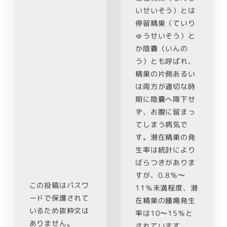
いせいそう）とは
停留精巣（ていり
ゅうせいそう）と
か陰嚢（いんの
う）とも呼ばれ、
精巣の片側あるい
は両方が適切な時
期に陰嚢へ降下せ
ず、お腹に留まっ
てしまう病気で
す。潜在精巣の発
生率は統計により
ばらつきがありま
すが、0.8％〜
この投稿はパスワ
11％未満程度、潜
ードで保護されて
在精巣の腫瘍発生
いるため抜粋文は
率は10〜15％と
ありません。
されています。