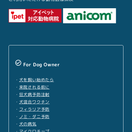
check_circle_outline
For Dog Owner
・
犬を飼い始めたら
・
来院される前に
・
狂犬病予防注射
・
犬混合ワクチン
・
フィラリア予防
・
ノミ・ダニ予防
・
犬の病気
・
マイクロチップ