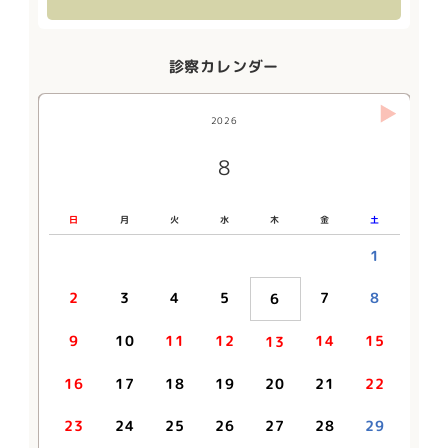
診察カレンダー
2026
2026
2026
2026
2026
2027
10
11
12
8
9
1
日
日
日
日
日
日
月
月
月
月
月
月
火
火
火
火
火
火
水
水
水
水
水
水
木
木
木
木
木
木
金
金
金
金
金
金
土
土
土
土
土
土
1
2
1
3
1
2
4
2
3
1
5
3
4
2
6
4
1
1
5
3
7
5
2
2
6
4
8
6
3
3
7
5
9
7
4
10
4
8
6
8
5
11
5
9
7
9
6
10
12
10
8
7
11
13
11
9
8
7
12
10
14
12
8
9
6
13
11
15
13
10
14
12
16
14
11
15
13
17
15
12
16
14
18
16
13
17
15
19
17
14
18
16
20
18
15
19
17
21
19
16
9
10
11
12
14
15
13
20
18
22
20
17
21
19
23
21
18
22
20
24
22
19
23
21
25
23
20
24
22
26
24
21
25
23
27
25
22
26
24
28
26
23
16
17
18
19
20
21
22
27
25
29
27
24
28
26
30
28
25
29
27
29
26
30
28
30
27
29
31
28
30
29
31
30
23
24
25
26
27
28
29