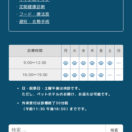
・
定期健康診断
・
フード・療法食
・
避妊・去勢手術
診療時間
月
火
水
木
金
土
日
9:00
〜
12:00
16:00
〜
19:00
日・祝祭日・土曜午後は休診です。
ただし、ペットホテルのお預け、お迎えは可能です。
外来受付は診療終了30分前
（午前11:30 午後18:30）までです。
検
検索