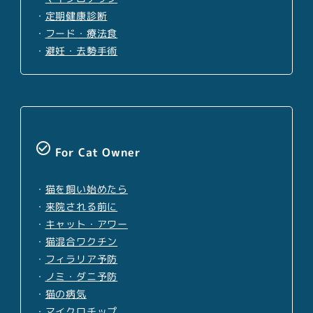
・
定期健康診断
・
フード・療法食
・
避妊・去勢手術
check_circle_outline
For Cat Owner
・
猫を飼い始めたら
・
来院される前に
・
キャット・アワー
・
猫混合ワクチン
・
フィラリア予防
・
ノミ・ダニ予防
・
猫の病気
・
マイクロチップ