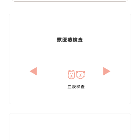
う家庭の子ども 麻布大や群馬大など
獣医療検査
心電図検査
血液検査
血液化学検査