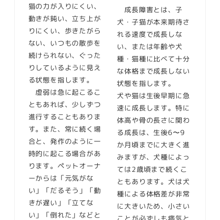
猫の力が入りにくい、
成長障害とは、子
動きが鈍い、立ち上が
犬・子猫が本来期待さ
りにくい、歩きたがら
れる速度で成長しな
ない、いつもの散歩を
い、または年齢や犬
続けられない、ぐった
種・猫種に比べて十分
りしているように見え
な体格まで成長しない
る状態を指します。
状態を指します。
虚弱は急に起こるこ
犬や猫は生後早期に急
ともあれば、少しずつ
速に成長します。特に
進行することもありま
体高や骨の長さに関わ
す。また、常に続く場
る成長は、生後6〜9
合と、発作のように一
か月頃までに大きく進
時的に起こる場合があ
みますが、犬種によっ
ります。ペットオーナ
ては2歳頃まで続くこ
ーからは「元気がな
ともあります。犬は犬
い」「だるそう」「動
種による体格差が非常
きが遅い」「立てな
に大きいため、小さい
い」「倒れた」などと
ことが必ずしも病気と