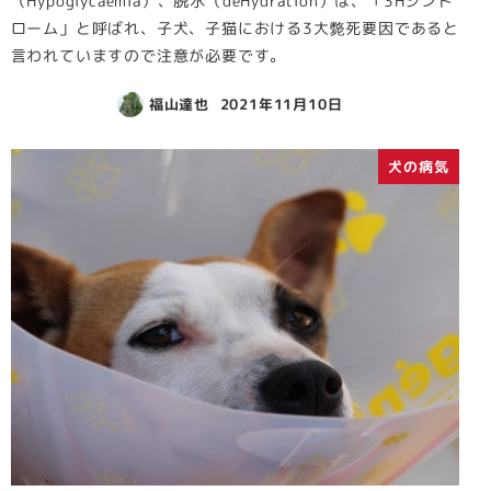
（Hypoglycaemia）、脱水（deHydration）は、「3Hシンド
ローム」と呼ばれ、子犬、子猫における3大斃死要因であると
言われていますので注意が必要です。
福山達也
2021年11月10日
犬の病気