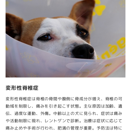
変形性脊椎症
変形性脊椎症は脊椎の骨間や腹側に骨成分が増え、脊椎の可
動域を制限し、痛みを引き起こす状態。主な原因は加齢、遺
伝、過度な運動、外傷。中齢以上の犬に見られ、症状は痛み
や活動制限に現れ、レントゲンで診断。治療は症状に応じて
痛み止めや手術が行われ、肥満の管理が重要。予防法は特に