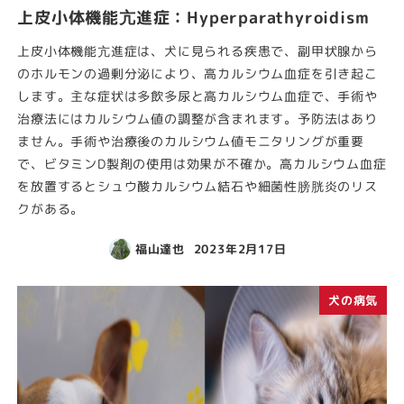
上皮小体機能亢進症：Hyperparathyroidism
上皮小体機能亢進症は、犬に見られる疾患で、副甲状腺から
のホルモンの過剰分泌により、高カルシウム血症を引き起こ
します。主な症状は多飲多尿と高カルシウム血症で、手術や
治療法にはカルシウム値の調整が含まれます。予防法はあり
ません。手術や治療後のカルシウム値モニタリングが重要
で、ビタミンD製剤の使用は効果が不確か。高カルシウム血症
を放置するとシュウ酸カルシウム結石や細菌性膀胱炎のリス
クがある。
福山達也
2023年2月17日
犬の病気