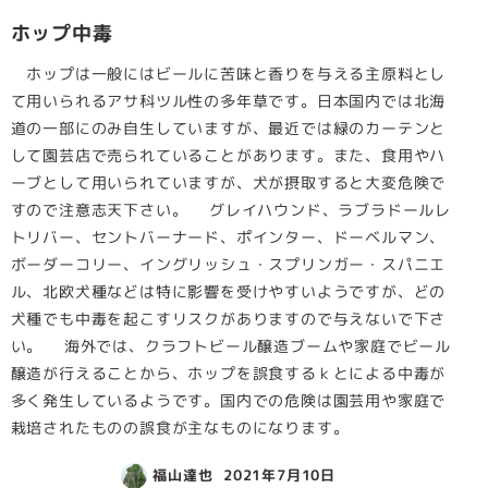
ホップ中毒
ホップは一般にはビールに苦味と香りを与える主原料とし
て用いられるアサ科ツル性の多年草です。日本国内では北海
道の一部にのみ自生していますが、最近では緑のカーテンと
して園芸店で売られていることがあります。また、食用やハ
ーブとして用いられていますが、犬が摂取すると大変危険で
すので注意志天下さい。 グレイハウンド、ラブラドールレ
トリバー、セントバーナード、ポインター、ドーベルマン、
ボーダーコリー、イングリッシュ・スプリンガー・スパニエ
ル、北欧犬種などは特に影響を受けやすいようですが、どの
犬種でも中毒を起こすリスクがありますので与えないで下さ
い。 海外では、クラフトビール醸造ブームや家庭でビール
醸造が行えることから、ホップを誤食するｋとによる中毒が
多く発生しているようです。国内での危険は園芸用や家庭で
栽培されたものの誤食が主なものになります。
福山達也
2021年7月10日