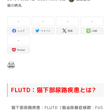
投稿日
更新日
著
カテゴリー
猫の病気
者
-
-
-
-
シェア
ツイート
投稿
LINE
-
Pocket
FLUTD：猫下部尿路疾患とは?
猫下部尿路疾患：FLUTD（猫泌尿器症候群：FUS