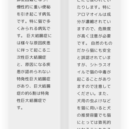
どにも使われてい
慢性的に重い便秘
たりします。特に
を引き起こす病気
アロマオイルは成
です。特に猫で多
分が濃縮されてい
くみられる病気で
ますので、危険度
す。 巨大結腸症に
が高く注意が必要
は様々な原因疾患
です。 自然のもの
に伴って起こる二
だから猫にも安全
次性巨大結腸症
と誤認されていま
と、原因になる疾
すが、シトラスオ
患が認められない
イルで猫の中毒が
特発性巨大結腸症
起こることがあり
があり、巨大結腸
ますので注意して
症の約6割は特発
ください。また、
性巨大結腸症で
犬用の虫よけなど
す。
を猫に用いると犬
の推奨容量でも猫
にとっては致死的