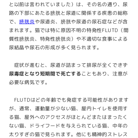
と以前は言われていました）は、その名の通り、尿
路の下部にあたる膀胱と尿道に関係する疾患の総称
で、
膀胱炎
や尿道炎、膀胱や尿道の尿石症などが含
まれます。猫では特に原因不明の特発性FLUTD（間
質性膀胱炎、特発性膀胱炎）や不適切な食事による
尿結晶や尿石の形成が多く見られます。
症状が進むと、尿道が詰まって
排尿が全くできず
尿毒症となり短期間で死亡する
こともあり、注意が
必要な病気です。
FLUTDはどの年齢でも発症する可能性があります
が、通常、運動量が少ない猫、屋内トイレを使用す
る猫、屋外へのアクセスがほとんどまたはまったく
ない猫、ドライフードを与えられている猫、中年の
太りすぎの猫で見られます。他にも精神的ストレス