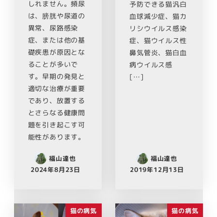
しれません。頻尿
予防できる猫汎白
は、膀胱や尿道の
血球減少症、猫カ
異常、尿路感染
リシウイルス感染
症、または他の基
症、猫ウイルス性
礎疾患が原因とな
鼻気管炎、猫白血
ることが多いで
病ウイルス感
す。早期の発見と
[…]
適切な治療が重要
であり、放置する
とさらなる健康問
題を引き起こす可
能性があります。
福山達也
福山達也
2024年8月23日
2019年12月13日
猫の病気
猫の病気