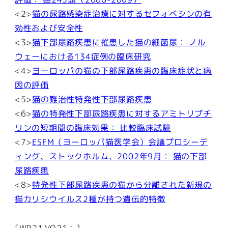
<2>
猫の尿路感染症治療に対するセフォベシンの有
効性および安全性
<3>
猫下部尿路疾患に罹患した猫の細菌尿： ノル
ウェーにおける134症例の臨床研究
<4>
ヨーロッパの猫の下部尿路疾患の臨床症状と病
因の評価
<5>
猫の難治性特発性下部尿路疾患
<6>
猫の特発性下部尿路疾患に対するアミトリプチ
リンの短期間の臨床効果： 比較臨床試験
<7>
ESFM（ヨーロッパ猫医学会）会議プロシーデ
ィング、ストックホルム、2002年9月： 猫の下部
尿路疾患
<8>
特発性下部尿路疾患の猫から分離された新規の
猫カリシウイルス2種が持つ遺伝的特徴
[WR21,VQ21：]