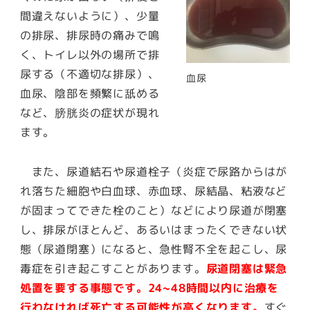
間違えないように）、少量
の排尿、排尿時の痛みで鳴
く、トイレ以外の場所で排
尿する（不適切な排尿）、
血尿
血尿、陰部を頻繁に舐める
など、膀胱炎の症状が現れ
ます。
また、尿道結石や尿道栓子（炎症で尿路からはが
れ落ちた細胞や白血球、赤血球、尿結晶、粘液など
が固まってできた栓のこと）などにより尿道が閉塞
し、排尿がほとんど、あるいはまったくできない状
態（尿道閉塞）になると、急性腎不全を起こし、尿
毒症を引き起こすことがあります。
尿道閉塞は緊急
処置を要する事態です
。24~48時間以内に治療を
行わなければ死亡する可能性が高くなります。
すぐ