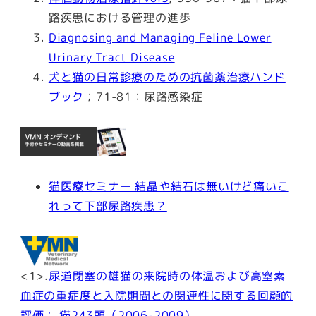
路疾患における管理の進歩
Diagnosing and Managing Feline Lower
Urinary Tract Disease
犬と猫の日常診療のための抗菌薬治療ハンド
ブック
；71-81：尿路感染症
猫医療セミナー 結晶や結石は無いけど痛いこ
れって下部尿路疾患？
<1>.
尿道閉塞の雄猫の来院時の体温および高窒素
血症の重症度と入院期間との関連性に関する回顧的
評価： 猫243頭（2006-2009）