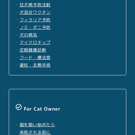
・
狂犬病予防注射
・
犬混合ワクチン
・
フィラリア予防
・
ノミ・ダニ予防
・
犬の病気
・
マイクロチップ
・
定期健康診断
・
フード・療法食
・
避妊・去勢手術
check_circle_outline
For Cat Owner
・
猫を飼い始めたら
・
来院される前に