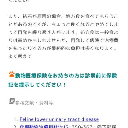
また、結石が原因の場合、処方食を食べてもらうこ
とがあるのですが、ちょっと良くなるとやめてしま
って再発を繰り返す人がいます。処方食は一般食よ
りは高めかもしれませんが、再発して病院で治療費
を払ったりする方が最終的な負担は多くなります。
よく考えて
pets
動物医療保険をお持ちの方は診察前に保険
証を提示してください！
library_books
参考文献・資料等
Feline lower urinary tract disease
伴侶動物治療指針Vol5
; 350-367：猫下部尿