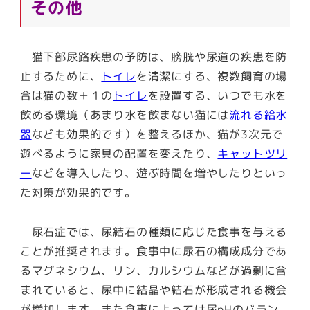
その他
猫下部尿路疾患の予防は、膀胱や尿道の疾患を防
止するために、
トイレ
を清潔にする、複数飼育の場
合は猫の数＋１の
トイレ
を設置する、いつでも水を
飲める環境（あまり水を飲まない猫には
流れる給水
器
なども効果的です）を整えるほか、猫が3次元で
遊べるように家具の配置を変えたり、
キャットツリ
ー
などを導入したり、遊ぶ時間を増やしたりといっ
た対策が効果的です。
尿石症では、尿結石の種類に応じた食事を与える
ことが推奨されます。食事中に尿石の構成成分であ
るマグネシウム、リン、カルシウムなどが過剰に含
まれていると、尿中に結晶や結石が形成される機会
が増加します。また食事によっては尿pHのバラン