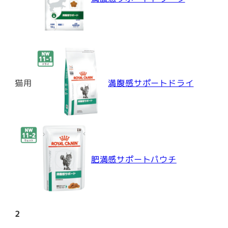
猫用
満腹感サポートドライ
肥満感サポートパウチ
2