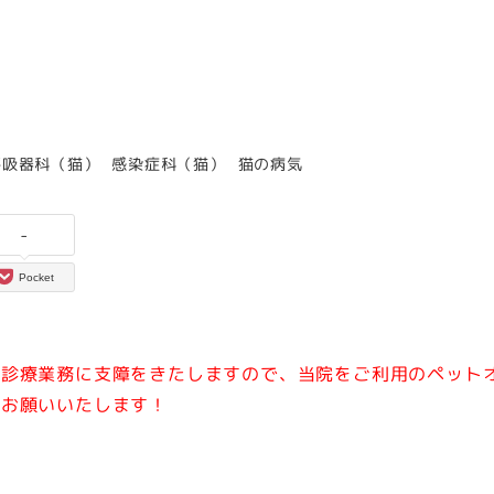
カテゴリー
カテゴリー
カテゴリー
呼吸器科（猫）
感染症科（猫）
猫の病気
-
Pocket
常診療業務に支障をきたしますので、当院をご利用のペット
をお願いいたします！