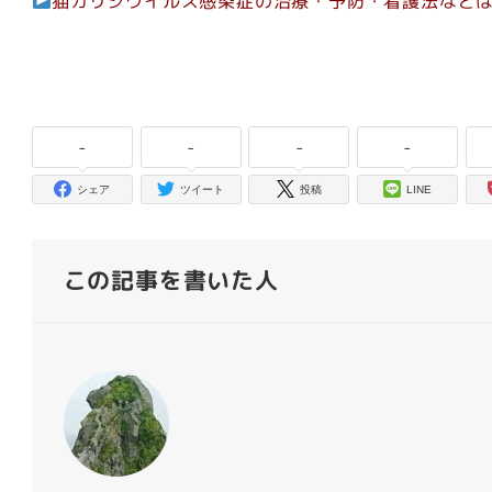
猫カリシウイルス感染症の治療・予防・看護法など
-
-
-
-
シェア
ツイート
投稿
LINE
この記事を書いた人