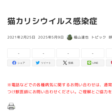
猫カリシウイルス感染症
カテゴリー
2021年2月25日
2025年5月9日
福山達也
トピック
投稿日
更新日
著
者
-
-
-
-
シェア
ツイート
投稿
LINE
※電話などでの各種病気に関するお問い合わせは、通
つけ獣医師にお問い合わせください。ご理解とご協力