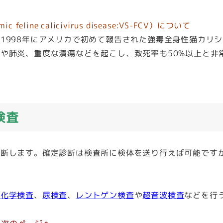
emic feline calicivirus disease:VS-FCV）について
998年にアメリカで初めて報告された強毒全身性猫カリ
や肺炎、重度な潰瘍などを起こし、致死率も50%以上と非
検査
断します。確定診断は検査所に検体を送り行えば可能です
液化学検査
、
尿検査
、
レントゲン検査
や
超音波検査
などを行