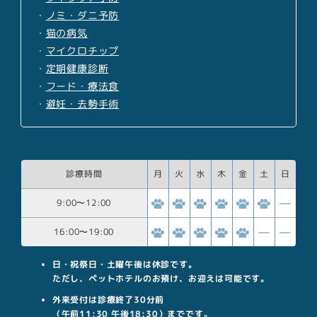
・
ノミ・ダニ予防
・
猫の病気
・
マイクロチップ
・
定期健康診断
・
フード・療法食
・
避妊・去勢手術
診療時間
月
火
水
木
金
土
日
9:00
〜
12:00
16:00
〜
19:00
日・祝祭日・土曜午後は休診です。
ただし、ペットホテルのお預け、お迎えは可能です。
外来受付は診療終了30分前
（午前11:30 午後18:30）までです。