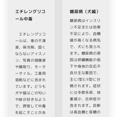
エチレングリコ
糖尿病（犬編）
ール中毒
糖尿病はインスリ
ン不足または効果
不足により、血糖
エチレングリコ
値が高くなる病気
ールは、車の不凍
で、犬にも見られ
液、保冷剤、固く
ます。糖尿病の原
ならないアイスノ
因は膵臓機能の低
ン、写真の現像液
下や身体の反応不
や錆取り、モータ
良が主な要因で、
ーオイル、工業用
主にⅠ型とⅡ型に分
溶剤などに含まれ
類されます。症状
ています。どうも
には多飲多尿、体
犬や猫はこの匂い
重減少、合併症が
や味が好きなよう
含まれます。診断
で、摂取して中毒
は高血糖と尿糖の
を起こすことがあ