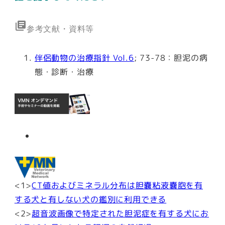
library_books
参考文献・資料等
伴侶動物の治療指針 Vol.6
; 73-78：胆泥の病
態・診断・治療
<1>
CT値およびミネラル分布は胆嚢粘液嚢胞を有
する犬と有しない犬の鑑別に利用できる
<2>
超音波画像で特定された胆泥症を有する犬にお