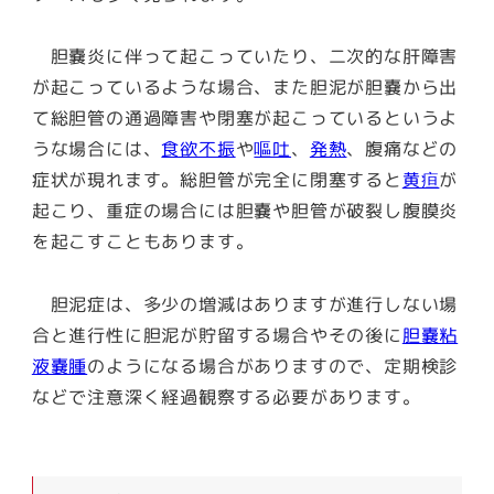
胆嚢炎に伴って起こっていたり、二次的な肝障害
が起こっているような場合、また胆泥が胆嚢から出
て総胆管の通過障害や閉塞が起こっているというよ
うな場合には、
食欲不振
や
嘔吐
、
発熱
、腹痛などの
症状が現れます。総胆管が完全に閉塞すると
黄疸
が
起こり、重症の場合には胆嚢や胆管が破裂し腹膜炎
を起こすこともあります。
胆泥症は、多少の増減はありますが進行しない場
合と進行性に胆泥が貯留する場合やその後に
胆嚢粘
液嚢腫
のようになる場合がありますので、定期検診
などで注意深く経過観察する必要があります。