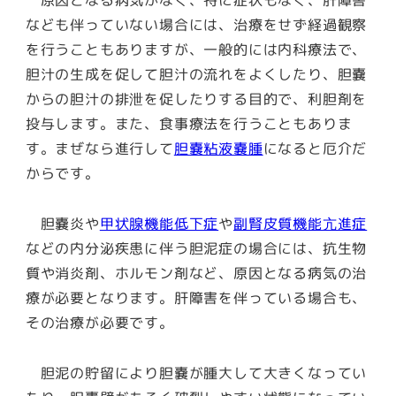
原因となる病気がなく、特に症状もなく、肝障害
なども伴っていない場合には、治療をせず経過観察
を行うこともありますが、一般的には内科療法で、
胆汁の生成を促して胆汁の流れをよくしたり、胆嚢
からの胆汁の排泄を促したりする目的で、利胆剤を
投与します。また、食事療法を行うこともありま
す。まぜなら進行して
胆嚢粘液嚢腫
になると厄介だ
からです。
胆嚢炎や
甲状腺機能低下症
や
副腎皮質機能亢進症
などの内分泌疾患に伴う胆泥症の場合には、抗生物
質や消炎剤、ホルモン剤など、原因となる病気の治
療が必要となります。肝障害を伴っている場合も、
その治療が必要です。
胆泥の貯留により胆嚢が腫大して大きくなってい