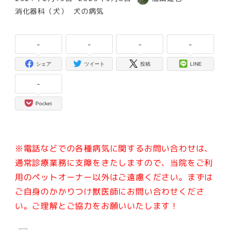
投稿日
更新日
著
カテゴリー
カテゴリー
消化器科（犬）
犬の病気
者
-
-
-
-
シェア
ツイート
投稿
LINE
-
Pocket
※電話などでの各種病気に関するお問い合わせは、
通常診療業務に支障をきたしますので、当院をご利
用のペットオーナー以外はご遠慮ください。
まずは
ご自身のかかりつけ獣医師にお問い合わせくださ
い。ご理解とご協力をお願いいたします！