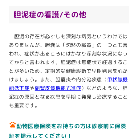
胆泥症の看護/その他
胆泥の存在が必ずしも深刻な病気というわけでは
ありませんが、胆嚢は「沈黙の臓器」の一つとも言
われ、症状が出るころにはかなり深刻な状況になっ
てからと言われます。胆泥症は無症状で経過するこ
とが多いため、定期的な健康診断で早期発見を心が
けましょう。また、胆嚢炎や内分泌疾患（
甲状腺機
能低下症
や
副腎皮質機能亢進症
）などのような、胆
泥症の原因となる疾患を早期に発見し治療すること
も重要です。
pets
動物医療保険をお持ちの方は診察前に保険
証を提示してください！