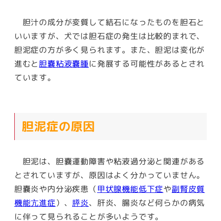
胆汁の成分が変質して結石になったものを胆石と
いいますが、犬では胆石症の発生は比較的まれで、
胆泥症の方が多く見られます。また、胆泥は変化が
進むと
胆嚢粘液嚢腫
に発展する可能性があるとされ
ています。
胆泥症の原因
胆泥は、胆嚢運動障害や粘液過分泌と関連がある
とされていますが、原因はよく分かっていません。
胆嚢炎や内分泌疾患（
甲状腺機能低下症
や
副腎皮質
機能亢進症
）、
膵炎
、肝炎、腸炎など何らかの病気
に伴って見られることが多いようです。