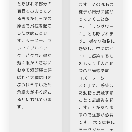
と呼ばれる部分の
ます。その脱毛の
表面をおおってい
様子が円形に拡が
る角膜が何らかの
っていくことか
原因で炎症を起こ
ら、「リングワー
した状態ことで
ム」とも呼ばれま
す。シーズー、フ
す。 様々な動物に
レンチブルドッ
感染し、中にはヒ
グ、パグなど鼻が
トにも感染するも
短く眼が大きない
のもあり「人と動
わゆる短頭種と呼
物の共通感染症
ばれる犬種は目を
（ズーノーシ
ぶつけやすいため
ス）」で、感染し
角膜炎が多く起こ
た動物と接触する
るといわれていま
ことで皮膚炎を起
す。
こすことがありま
すので注意が必要
です。 犬では特に
ヨークシャー・テ