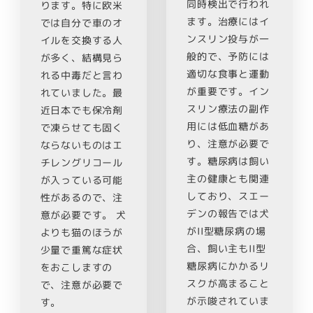
同時検出で行われ
ります。特に欧米
ます。治療にはイ
では自分で車のオ
ンスリン投与が一
イルを交換する人
般的で、予防には
が多く、結構見ら
適切な食事と運動
れる中毒だと言わ
が重要です。イン
れていました。最
スリン療法の副作
近日本でも保冷剤
用には低血糖があ
で凍らせても固く
り、注意が必要で
ならないものはエ
す。糖尿病は飼い
チレングリコール
主の健康とも関連
が入っている可能
しており、スエー
性があるので、注
デンの報告では犬
意が必要です。 犬
がII型糖尿病の場
よりも猫のほうが
合、飼い主もII型
少量で重篤な症状
糖尿病にかかるリ
をおこしますの
スクが高まること
で、注意が必要で
が示唆されていま
す。