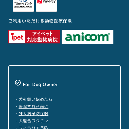
ご利用いただける動物医療保険
check_circle_outline
For Dog Owner
・
犬を飼い始めたら
・
来院される前に
・
狂犬病予防注射
・
犬混合ワクチン
・
フィラリア予防