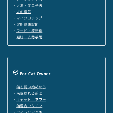
・
ノミ・ダニ予防
・
犬の病気
・
マイクロチップ
・
定期健康診断
・
フード・療法食
・
避妊・去勢手術
check_circle_outline
For Cat Owner
・
猫を飼い始めたら
・
来院される前に
・
キャット・アワー
・
猫混合ワクチン
・
フィラリア予防