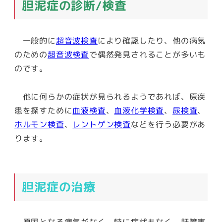
胆泥症の診断/検査
一般的に
超音波検査
により確認したり、他の病気
のための
超音波検査
で偶然発見されることが多いも
のです。
他に何らかの症状が見られるようであれば、原疾
患を探すために
血液検査
、
血液化学検査
、
尿検査
、
ホルモン検査
、
レントゲン検査
などを行う必要があ
ります。
胆泥症の治療