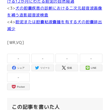
ける12か月にわたる胆泥の自然経過
<3>
犬の胆嚢疾患の診断における二次元超音波画像
を補う造影超音波検査
<4>
胆泥または胆嚢粘液嚢腫を有する犬の胆嚢排出
減少
[WR,VQ]
-
-
-
-
シェア
ツイート
投稿
LINE
-
Pocket
この記事を書いた人