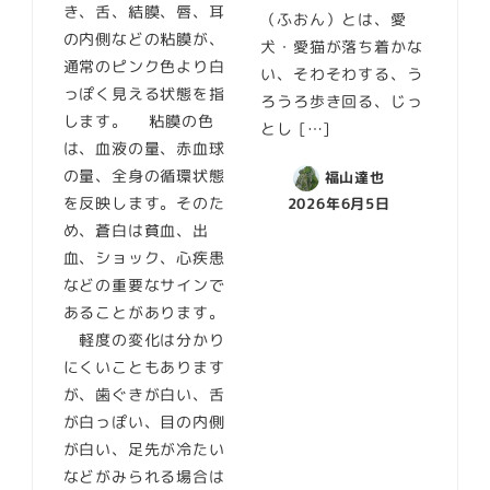
き、舌、結膜、唇、耳
（ふおん）とは、愛
の内側などの粘膜が、
犬・愛猫が落ち着かな
通常のピンク色より白
い、そわそわする、う
っぽく見える状態を指
ろうろ歩き回る、じっ
します。 粘膜の色
とし […]
は、血液の量、赤血球
の量、全身の循環状態
福山達也
を反映します。そのた
2026年6月5日
め、蒼白は貧血、出
血、ショック、心疾患
などの重要なサインで
あることがあります。
軽度の変化は分かり
にくいこともあります
が、歯ぐきが白い、舌
が白っぽい、目の内側
が白い、足先が冷たい
などがみられる場合は