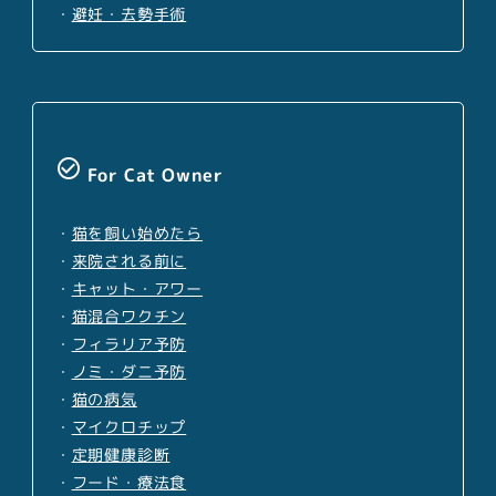
・
避妊・去勢手術
check_circle_outline
For Cat Owner
・
猫を飼い始めたら
・
来院される前に
・
キャット・アワー
・
猫混合ワクチン
・
フィラリア予防
・
ノミ・ダニ予防
・
猫の病気
・
マイクロチップ
・
定期健康診断
・
フード・療法食