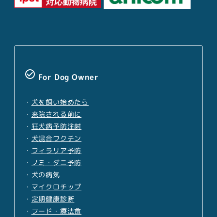
check_circle_outline
For Dog Owner
・
犬を飼い始めたら
・
来院される前に
・
狂犬病予防注射
・
犬混合ワクチン
・
フィラリア予防
・
ノミ・ダニ予防
・
犬の病気
・
マイクロチップ
・
定期健康診断
・
フード・療法食