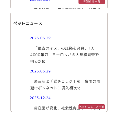
お知らせ一覧
院外リニューアル工事に伴う、駐車場
に関する重要なお願い
ペットニュース
2026.06.29
「最古のイヌ」の証拠を発見、1万
4000年前 ヨーロッパの大規模調査で
明らかに
2026.06.29
運転前に「猫チェック」を 梅雨の雨
避けボンネットに侵入相次ぐ
2025.12.24
ペットニュース一覧
常在菌が変化、社会性向上か 犬を飼
う家庭の子ども 麻布大や群馬大など