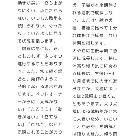
動きが鈍い、立ち上が
犬・子猫が本来期待さ
りにくい、歩きたがら
れる速度で成長しな
ない、いつもの散歩を
い、または年齢や犬
続けられない、ぐった
種・猫種に比べて十分
りしているように見え
な体格まで成長しない
る状態を指します。
状態を指します。
虚弱は急に起こるこ
犬や猫は生後早期に急
ともあれば、少しずつ
速に成長します。特に
進行することもありま
体高や骨の長さに関わ
す。また、常に続く場
る成長は、生後6〜9
合と、発作のように一
か月頃までに大きく進
時的に起こる場合があ
みますが、犬種によっ
ります。ペットオーナ
ては2歳頃まで続くこ
ーからは「元気がな
ともあります。犬は犬
い」「だるそう」「動
種による体格差が非常
きが遅い」「立てな
に大きいため、小さい
い」「倒れた」などと
ことが必ずしも病気と
表現されることがあり
は限りません。親や同