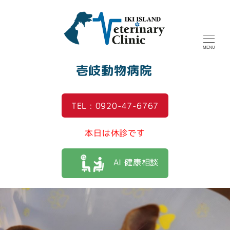
MENU
壱岐動物病院
TEL : 0920-47-6767
本日は休診です
AI 健康相談