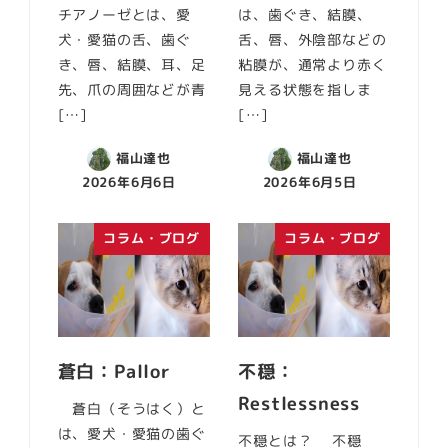
チアノーゼとは、愛
は、歯ぐき、結膜、
犬・愛猫の舌、歯ぐ
舌、唇、外陰部などの
き、唇、結膜、耳、足
粘膜が、通常より赤く
先、爪の周囲などが青
見える状態を指しま
[…]
[…]
福山達也
福山達也
2026年6月6日
2026年6月5日
コラム・ブログ
コラム・ブログ
蒼白：Pallor
不穏：
Restlessness
蒼白（そうはく）と
は、愛犬・愛猫の歯ぐ
不穏とは？ 不穏