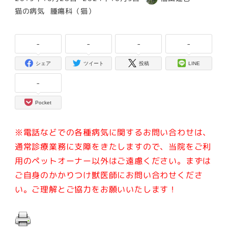
投稿日
更新日
著
カテゴリー
カテゴリー
猫の病気
腫瘍科（猫）
者
-
-
-
-
シェア
ツイート
投稿
LINE
-
Pocket
※電話などでの各種病気に関するお問い合わせは、
通常診療業務に支障をきたしますので、当院をご利
用のペットオーナー以外はご遠慮ください。
まずは
ご自身のかかりつけ獣医師にお問い合わせくださ
い。ご理解とご協力をお願いいたします！