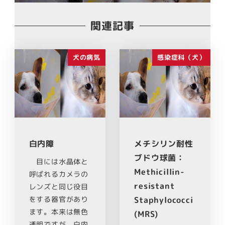
関連記事
犬の病気
感染症科（犬）
白内障
メチシリン耐性
ブドウ球菌：
目には水晶体と
Methicillin-
呼ばれるカメラの
resistant
レンズと同じ役目
をする器官があり
Staphylococci
ます。本来は無色
(MRS)
透明ですが、白内