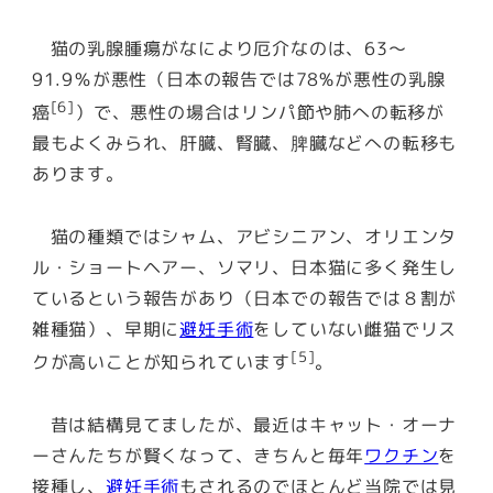
猫の乳腺腫瘍がなにより厄介なのは、
63～
91.9％が悪性（日本の報告では78%が悪性の乳腺
[6]
癌
）
で、悪性の場合はリンパ節や肺への転移が
最もよくみられ、肝臓、腎臓、脾臓などへの転移も
あります。
猫の種類ではシャム、アビシニアン、オリエンタ
ル・ショートヘアー、ソマリ、日本猫に多く発生し
ているという報告があり（日本での報告では８割が
雑種猫）、
早期に
避妊手術
をしていない雌猫でリス
[5]
クが高い
ことが知られています
。
昔は結構見てましたが、最近はキャット・オーナ
ーさんたちが賢くなって、きちんと毎年
ワクチン
を
接種し、
避妊手術
もされるのでほとんど当院では見