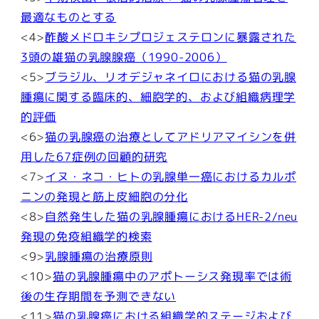
最適なものとする
<4>
酢酸メドロキシプロジェステロンに暴露された
3頭の雄猫の乳腺腺癌（1990-2006）
<5>
ブラジル、リオデジャネイロにおける猫の乳腺
腫瘍に関する臨床的、細胞学的、および組織病理学
的評価
<6>
猫の乳腺癌の治療としてアドリアマイシンを併
用した67症例の回顧的研究
<7>
イヌ・ネコ・ヒトの乳腺単一癌におけるカルポ
ニンの発現と筋上皮細胞の分化
<8>
自然発生した猫の乳腺腫瘍におけるHER-2/neu
発現の免疫組織学的検索
<9>
乳腺腫瘍の治療原則
<10>
猫の乳腺腫瘍中のアポトーシス発現率では術
後の生存期間を予測できない
<11>
猫の乳腺癌における組織学的ステージおよび