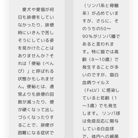
（リンパ系と骨髄
愛犬や愛猫が何
系）が占めていま
日も排便をしてい
すが、さらに、そ
なかったり、排便
のうちの50〜
時にいきんで苦し
90％がリンパ腫で
そうにしている姿
あると言われま
を見かけたことは
す。特に猫では高
ありませんか？そ
齢（8～10歳）で
れは「便秘（べん
発生することが多
ぴ）」と呼ばれる
いのですが、猫白
状態かもしれませ
血病ウイルス
ん。便秘とは、通
（FeLV）に感染し
常よりも排便の回
ていると若齢（1
数が減ったり、便
～3歳）でも発生
が硬くなって出し
します。 リンパ球
づらくなったりす
は免疫反応に関与
ることで、排便が
している白血球
困難になる症状で
で、体内への細菌