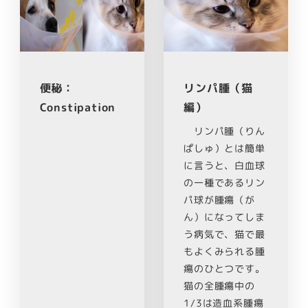
便秘：
リンパ腫（猫
Constipation
編）
リンパ腫（りん
ぱしゅ）とは簡単
に言うと、白血球
の一種であるリン
パ球が腫瘍（が
ん）になってしま
う病気で、猫で最
もよくみられる腫
瘍のひとつです。
猫の全腫瘍中の
1/3は造血系腫瘍