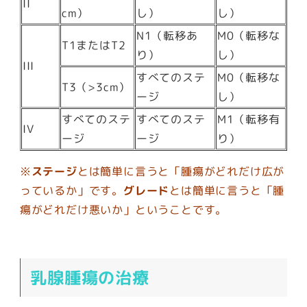
II
cm）
し）
し）
N1（転移あ
M0（転移な
T1またはT2
り）
し）
III
すべてのステ
M0（転移な
T3（>3cm）
ージ
し）
すべてのステ
すべてのステ
M1（転移有
IV
ージ
ージ
り）
※
ステージ
とは簡単に言うと「腫瘍がどれだけ広が
っているか」です。
グレード
とは簡単に言うと「腫
瘍がどれだけ悪いか」ということです。
乳腺腫瘍の治療