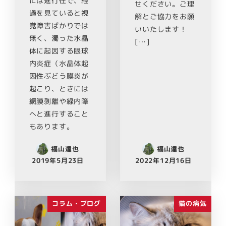
には進行性で、経
せください。ご理
過を見ていると視
解とご協力をお願
覚障害ばかりでは
いいたします！
無く、濁った水晶
[…]
体に起因する眼球
内炎症（水晶体起
因性ぶどう膜炎が
起こり、ときには
網膜剥離や緑内障
へと進行すること
もあります。
福山達也
福山達也
2019年5月23日
2022年12月16日
コラム・ブログ
猫の病気