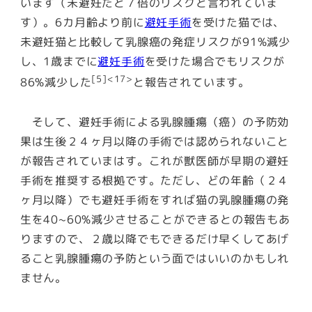
います（未避妊だと７倍のリスクと言われていま
す）。6カ月齢より前に
避妊手術
を受けた猫では、
未避妊猫と比較して乳腺癌の発症リスクが91%減少
し、1歳までに
避妊手術
を受けた場合でもリスクが
[5]<17>
86%減少した
と報告されています。
そして、避妊手術による乳腺腫瘍（癌）の予防効
果は生後２４ヶ月以降の手術では認められないこと
が報告されていまはす。これが獣医師が早期の避妊
手術を推奨する根拠です。ただし、どの年齢（２４
ヶ月以降）でも避妊手術をすれば猫の乳腺腫瘍の発
生を40~60%減少させることができるとの報告もあ
りますので、２歳以降でもできるだけ早くしてあげ
ること乳腺腫瘍の予防という面ではいいのかもしれ
ません。