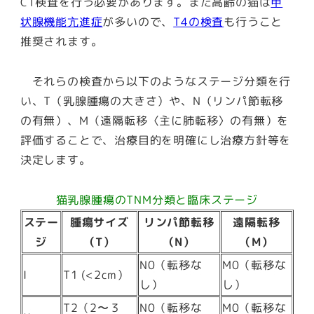
CT検査を行う必要があります。また高齢の猫は
甲
状腺機能亢進症
が多いので、
T4の検査
も行うこと
推奨されます。
それらの検査から以下のようなステージ分類を行
い、T（乳腺腫瘍の大きさ）や、N（リンパ節転移
の有無）、M（遠隔転移〈主に肺転移〉の有無）を
評価することで、治療目的を明確にし治療方針等を
決定します。
猫乳腺腫瘍のTNM分類と臨床ステージ
ステー
腫瘍サイズ
リンパ節転移
遠隔転移
ジ
（T）
（N）
（M）
N0（転移な
M0（転移な
I
T1 (<2cm）
し）
し）
T2（2〜３
N0（転移な
M0（転移な