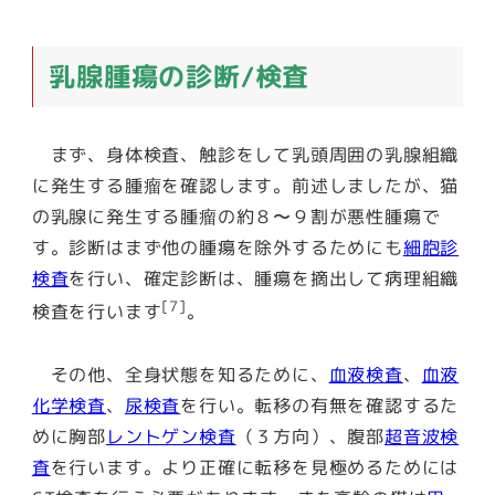
乳腺腫瘍の診断/検査
まず、身体検査、触診をして乳頭周囲の乳腺組織
に発生する腫瘤を確認します。前述しましたが、猫
の乳腺に発生する腫瘤の
約８〜９割が悪性腫瘍
で
す。診断はまず他の腫瘍を除外するためにも
細胞診
検査
を行い、確定診断は、腫瘍を摘出して病理組織
[7]
検査を行います
。
その他、全身状態を知るために、
血液検査
、
血液
化学検査
、
尿検査
を行い。転移の有無を確認するた
めに胸部
レントゲン検査
（３方向）、腹部
超音波検
査
を行います。より正確に転移を見極めるためには