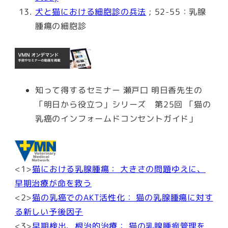
犬と猫における細胞診の兵法
; 52-55：乳腺
腫瘍の細胞診
知って得するセミナー 瀬戸口 明日香先生の
「明日から役立つ」シリーズ 第25回 「猫の
乳癌のインフォームドコンセントガイド」
<1>
猫における乳腺腫瘍： 大きさの問題ゆえに、
早期治療が命を救う
<2>
猫の乳癌でのAKT活性化： 猫の乳腺腫瘍に対す
る新しい予後因子
<3>
早期検出、根治的治療： 猫の乳腺腫瘤管理を