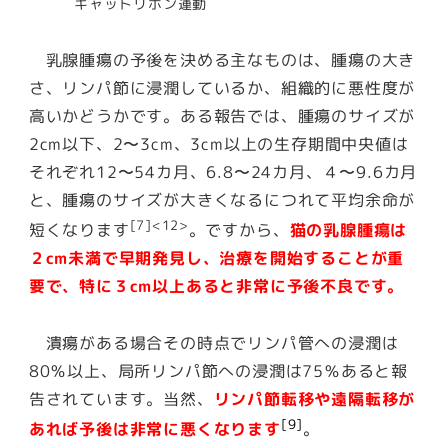
キャットリボン運動
乳腺腫瘍の予後を決める主なものは、腫瘍の大き
さ、リンパ節に浸潤しているか、組織的に悪性度が
高いかどうかです。ある報告では、腫瘍のサイズが
2cm以下、2〜3cm、3cm以上の生存期間中央値は
それぞれ12〜54カ月、6.8〜24カ月、４〜9.6カ月
と、腫瘍のサイズが大きくなるにつれて平均余命が
[7]
<12>
短くなります
。ですから、
猫の乳腺腫瘍は
２cm未満で早期発見し、治療を開始することが重
要で、特に３cm以上あると非常に予後不良です。
潰瘍がある場合その時点でリンパ管への浸潤は
80％以上、局所リンパ節への浸潤は75％あると報
告されています。当然、
リンパ節転移や遠隔転移が
[9]
あれば予後は非常に悪くなります
。