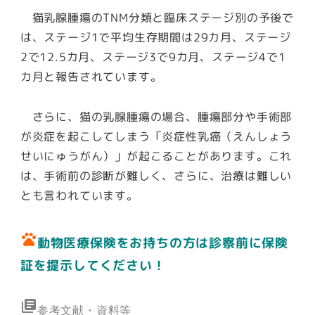
猫乳腺腫瘍のTNM分類と臨床ステージ別の予後で
は、ステージ1で平均生存期間は29カ月、ステージ
2で12.5カ月、ステージ3で9カ月、ステージ4で1
カ月と報告されています。
さらに、猫の乳腺腫瘍の場合、腫瘍部分や手術部
が炎症を起こしてしまう「炎症性乳癌（えんしょう
せいにゅうがん）」が起こることがあります。これ
は、手術前の診断が難しく、さらに、治療は難しい
とも言われています。
pets
動物医療保険をお持ちの方は診察前に保険
証を提示してください！
library_books
参考文献・資料等