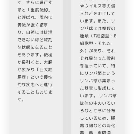
す。さらに進行す
やウイルス等の侵
ると「重度便秘」
入などを阻止して
と呼ばれ、腸内に
います。また、リ
糞便が強く詰ま
ンパ球には複数の
り、自然には排泄
種類（T細胞型・B
できないほど深刻
細胞型・それ以
な状態になること
外）があり、それ
もあります。便秘
ぞれ異なった役割
が長引くと、大腸
を担っていて、特
が広がり「巨大結
にリンパ節という
腸症」という慢性
リンパ球が集まっ
的な疾患へと進行
た器官も形成して
することもありま
います。 リンパ球
す。
は体の中のいろい
ろなところに分布
しているため、腫
瘍は腸などの消化
器、鼻、縦隔洞、