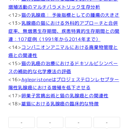
増殖活動のマルチパラメトリック生存分析
<12>
猫の乳腺癌： 予後指標としての腫瘍の大きさ
<13>
乳腺癌の猫における外科的アプローチと合併
症率、無増悪生存期間、疾患特異的生存期間との関
連：107症例（1991年から2014年まで）
<14>
コンパニオンアニマルにおける廃棄物管理と
癌との関連性
<15>
猫の乳癌の治療におけるドキソルビシンベー
スの補助的な化学療法の評価
<16>
Aglepristoneはプロジェステロンレセプター
陽性乳腺癌における増殖を低下させる
<17>
卵巣子宮摘出術と猫の乳腺癌との関連性
<18>
雄猫における乳腺癌の臨床的な特徴
-
-
-
-