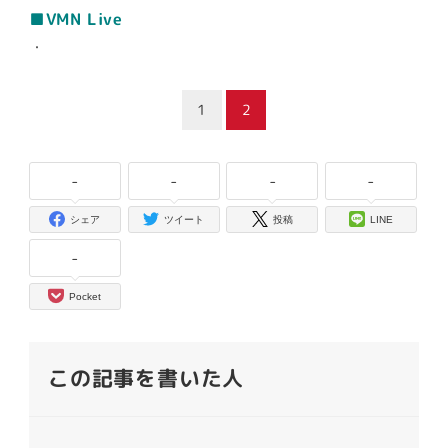
■VMN Live
・
1
2
-
-
-
-
シェア
ツイート
投稿
LINE
-
Pocket
この記事を書いた人