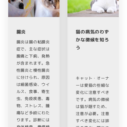
腸炎
猫の病気のわず
かな徴候を知ろ
腸炎は腸の粘膜炎
う
症で、主な症状は
腹痛と下痢、発熱
が含まれます。急
性腸炎と慢性腸炎
に分けられ、原因
キャット・オーナ
は細菌感染、ウイ
ーは愛猫の些細な
ルス、食事、寄生
変化に注意すべき
虫、免疫疾患、毒
です。病気の徴候
物、ストレス、腫
は猫が隠すため、
瘍など多岐にわた
注意が必要。注意
ります。診断には
すべき変化には排