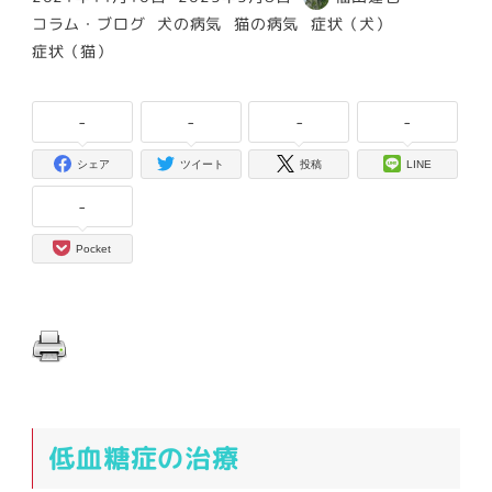
投稿日
更新日
著
カテゴリー
カテゴリー
カテゴリー
カテゴリー
コラム・ブログ
犬の病気
猫の病気
症状（犬）
者
カテゴリー
症状（猫）
-
-
-
-
シェア
ツイート
投稿
LINE
-
Pocket
低血糖症の治療