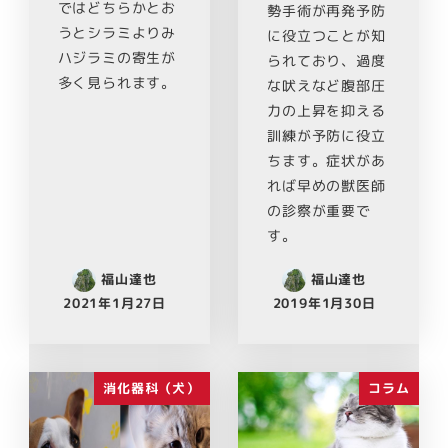
ではどちらかとお
勢手術が再発予防
うとシラミよりみ
に役立つことが知
ハジラミの寄生が
られており、過度
多く見られます。
な吠えなど腹部圧
力の上昇を抑える
訓練が予防に役立
ちます。症状があ
れば早めの獣医師
の診察が重要で
す。
福山達也
福山達也
2021年1月27日
2019年1月30日
消化器科（犬）
コラム