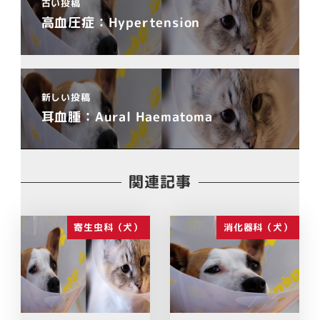
古い投稿
高血圧症：Hypertension
新しい投稿
耳血腫：Aural Haematoma
関連記事
寄生虫科（犬）
消化器科（犬）