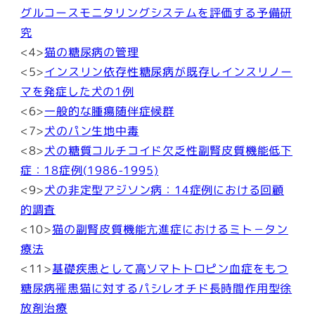
グルコースモニタリングシステムを評価する予備研
究
<4>
猫の糖尿病の管理
<5>
インスリン依存性糖尿病が既存しインスリノー
マを発症した犬の1例
<6>
一般的な腫瘍随伴症候群
<7>
犬のパン生地中毒
<8>
犬の糖質コルチコイド欠乏性副腎皮質機能低下
症：18症例(1986-1995)
<9>
犬の非定型アジソン病：14症例における回顧
的調査
<10>
猫の副腎皮質機能亢進症におけるミト－タン
療法
<11>
基礎疾患として高ソマトトロピン血症をもつ
糖尿病罹患猫に対するパシレオチド長時間作用型徐
放剤治療