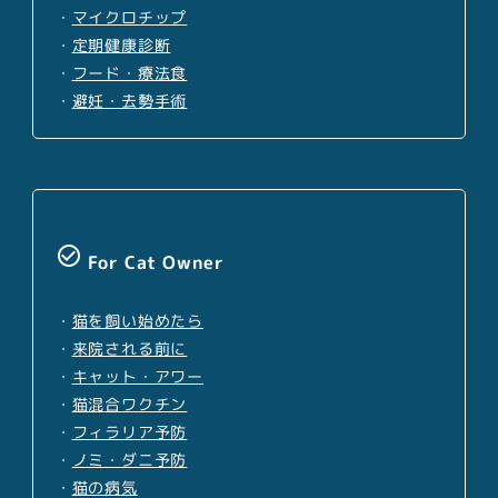
・
マイクロチップ
・
定期健康診断
・
フード・療法食
・
避妊・去勢手術
check_circle_outline
For Cat Owner
・
猫を飼い始めたら
・
来院される前に
・
キャット・アワー
・
猫混合ワクチン
・
フィラリア予防
・
ノミ・ダニ予防
・
猫の病気