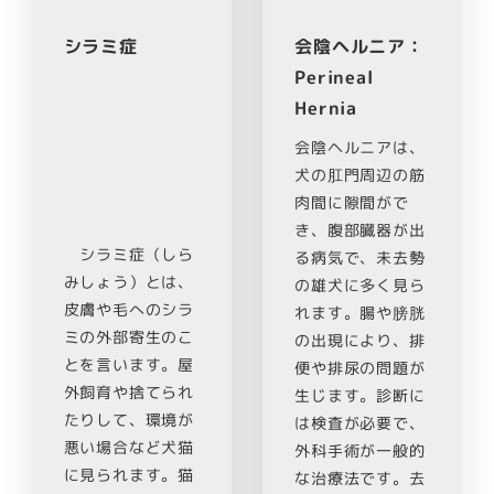
シラミ症
会陰ヘルニア：
Perineal
Hernia
会陰ヘルニアは、
犬の肛門周辺の筋
肉間に隙間がで
き、腹部臓器が出
シラミ症（しら
る病気で、未去勢
みしょう）とは、
の雄犬に多く見ら
皮膚や毛へのシラ
れます。腸や膀胱
ミの外部寄生のこ
の出現により、排
とを言います。屋
便や排尿の問題が
外飼育や捨てられ
生じます。診断に
たりして、環境が
は検査が必要で、
悪い場合など犬猫
外科手術が一般的
に見られます。猫
な治療法です。去