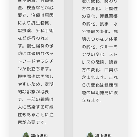
身体検査、糞便検
泄の変化、関わり
査、検査などが必
方の変化、活動性
要で、治療は原因
の変化、睡眠習慣
により抗生物質、
の変化、食事・水
駆虫薬、外科手術
分摂取の変化、説
などが行われま
明のつかない体重
す。慢性腸炎の予
の変化、グルーミ
防には適切なペッ
ングの変化、スト
トフードやワクチ
レスの徴候、鳴き
ンが役立ちます。
方の変化、口臭が
慢性腸炎は再発し
含まれます。これ
やすいため、定期
らの変化は健康問
的な診察が必要
題の早期発見に役
で、一部の細菌は
立ちます。
人に感染する可能
性もあることに注
意が必要です。
福山達也
福山達也