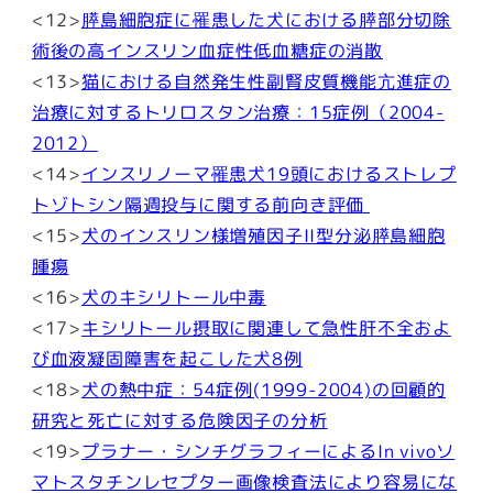
<12>
膵島細胞症に罹患した犬における膵部分切除
術後の高インスリン血症性低血糖症の消散
<13>
猫における自然発生性副腎皮質機能亢進症の
治療に対するトリロスタン治療：15症例（2004-
2012）
<14>
インスリノーマ罹患犬19頭におけるストレプ
トゾトシン隔週投与に関する前向き評価
<15>
犬のインスリン様増殖因子II型分泌膵島細胞
腫瘍
<16>
犬のキシリトール中毒
<17>
キシリトール摂取に関連して急性肝不全およ
び血液凝固障害を起こした犬8例
<18>
犬の熱中症：54症例(1999-2004)の回顧的
研究と死亡に対する危険因子の分析
<19>
プラナー・シンチグラフィーによるIn vivoソ
マトスタチンレセプター画像検査法により容易にな