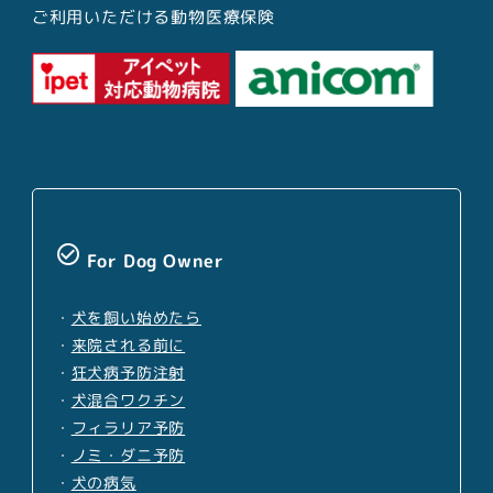
ご利用いただける動物医療保険
check_circle_outline
For Dog Owner
・
犬を飼い始めたら
・
来院される前に
・
狂犬病予防注射
・
犬混合ワクチン
・
フィラリア予防
・
ノミ・ダニ予防
・
犬の病気