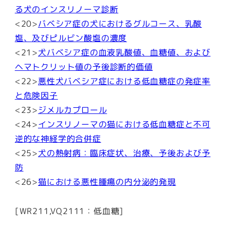
る犬のインスリノーマ診断
<20>
バベシア症の犬におけるグルコース、乳酸
塩、及びピルビン酸塩の濃度
<21>
犬バベシア症の血液乳酸値、血糖値、および
ヘマトクリット値の予後診断的価値
<22>
悪性犬バベシア症における低血糖症の発症率
と危険因子
<23>
ジメルカプロール
<24>
インスリノーマの猫における低血糖症と不可
逆的な神経学的合併症
<25>
犬の熱射病：臨床症状、治療、予後および予
防
<26>
猫における悪性腫瘍の内分泌的発現
[WR211,VQ2111：低血糖]