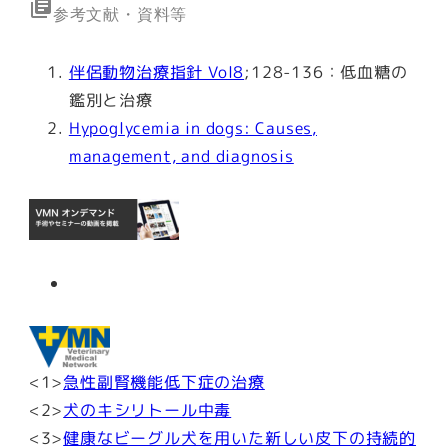
library_books
参考文献・資料等
伴侶動物治療指針 Vol8
;128-136：低血糖の
鑑別と治療
Hypoglycemia in dogs: Causes,
management, and diagnosis
<1>
急性副腎機能低下症の治療
<2>
犬のキシリトール中毒
<3>
健康なビーグル犬を用いた新しい皮下の持続的